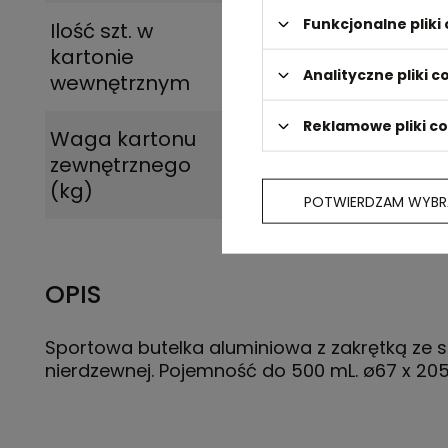
Funkcjonalne plik
Ilość szt. w
1
kartonie
Analityczne pliki c
wewnętrznym
Reklamowe pliki c
Waga kartonu
5.750
zewnętrznego
(kg)
POTWIERDZAM WYBR
OPIS
Sportowa butelka aluminiowa z zakrętką ze st
nierdzewnej. Pojemność do 500 mL. ø67 x 2