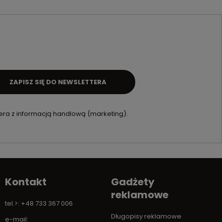
ZAPISZ SIĘ DO NEWSLETTERA
ra z informacją handlową (marketing).
Kontakt
Gadżety
reklamowe
tel.>: +48 733 367 006
Długopisy reklamowe
e-mail: