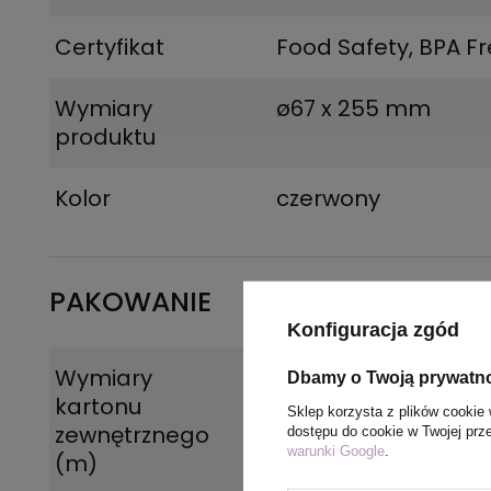
Certyfikat
Food Safety, BPA F
Wymiary
ø67 x 255 mm
produktu
Kolor
czerwony
PAKOWANIE
Konfiguracja zgód
Wymiary
0.36x0.36x0.425
Dbamy o Twoją prywatn
kartonu
Sklep korzysta z plików cookie 
zewnętrznego
dostępu do cookie w Twojej prz
warunki Google
.
(m)