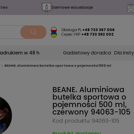
ztwo
Darmowe wizualizacje
Obsługa PL
+48 733 367 006
Сервіс УКР
+48 733 382 002
nadrukiem w 48 h
Gadżetowy doradca
Dla insty
w
BEANE. Aluminiowa butelka sportowa o pojemności 500 ml
BEANE. Aluminiowa
butelka sportowa o
pojemności 500 ml,
czerwony
94063-105
Kod produktu: 94063-105
Produkt dostępny