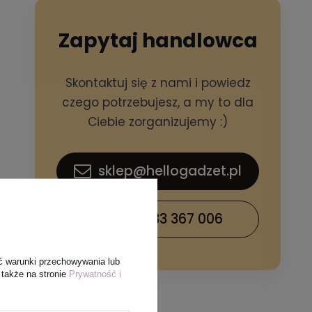
Zapytaj handlowca
Skontaktuj się z nami i powiedz
czego potrzebujesz, a my to dla
Ciebie zorganizujemy :)
sklep@hellogadzet.pl
+48 733 367 006
ć warunki przechowywania lub
 także na stronie
Prywatność i