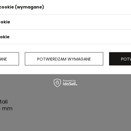
i cookie (wymagane)
ookie
ookie
ANE
POTWIERDZAM WYMAGANE
POT
ali
05 mm