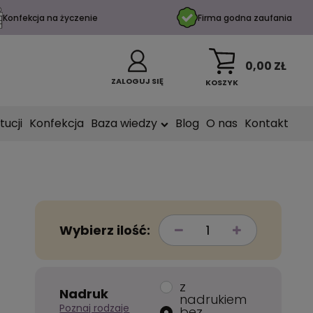
Konfekcja na życzenie
Firma godna zaufania
0,00 ZŁ
ZALOGUJ SIĘ
KOSZYK
tucji
Konfekcja
Baza wiedzy
Blog
O nas
Kontakt
Wybierz ilość:
z
Nadruk
nadrukiem
Poznaj rodzaje
bez