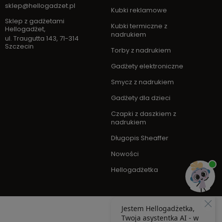
sklep@hellogadzet.pl
Kubki reklamowe
Sklep z gadżetami
Kubki termiczne z
Hellogadżet
,
nadrukiem
ul. Traugutta 143
,
71-314
Szczecin
Torby z nadrukiem
Gadżety elektroniczne
Smycz z nadrukiem
Gadżety dla dzieci
Czapki z daszkiem z
nadrukiem
Długopis Sheaffer
Nowości
Hellogadżetka