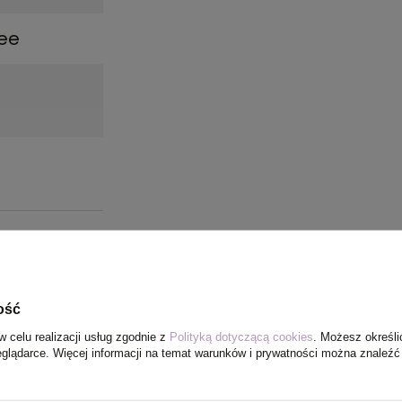
ree
ość
w celu realizacji usług zgodnie z
Polityką dotyczącą cookies
. Możesz określi
eglądarce. Więcej informacji na temat warunków i prywatności można znaleźć