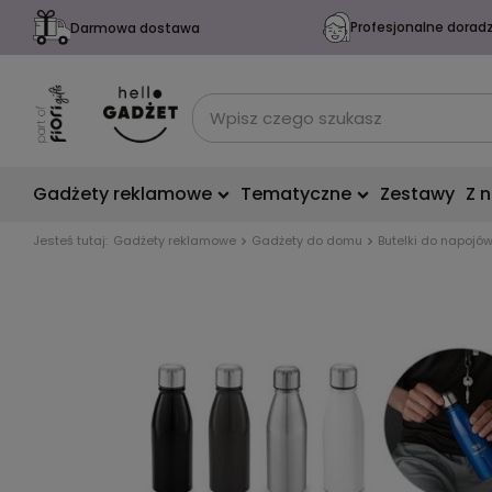
Profesjonalne dorad
Darmowa dostawa
Gadżety reklamowe
Tematyczne
Zestawy
Z 
Jesteś tutaj:
Gadżety reklamowe
Gadżety do domu
Butelki do napojó