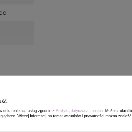
ree
ość
w celu realizacji usług zgodnie z
Polityką dotyczącą cookies
. Możesz określi
eglądarce. Więcej informacji na temat warunków i prywatności można znaleźć