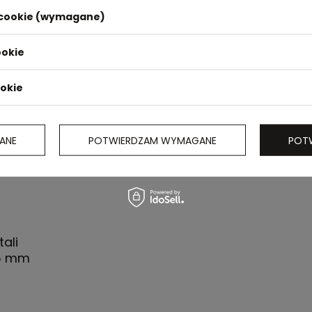
i cookie (wymagane)
ookie
ookie
ANE
POTWIERDZAM WYMAGANE
POT
ali
05 mm