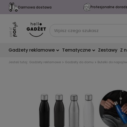
Profesjonalne dorad
Darmowa dostawa
Gadżety reklamowe
Tematyczne
Zestawy
Z 
Jesteś tutaj:
Gadżety reklamowe
Gadżety do domu
Butelki do napojó