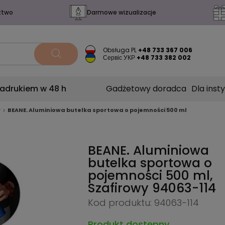
ztwo
Darmowe wizualizacje
Obsługa PL
+48 733 367 006
Сервіс УКР
+48 733 382 002
nadrukiem w 48 h
Gadżetowy doradca
Dla insty
w
BEANE. Aluminiowa butelka sportowa o pojemności 500 ml
BEANE. Aluminiowa
butelka sportowa o
pojemności 500 ml,
Szafirowy
94063-114
Kod produktu: 94063-114
Produkt dostępny