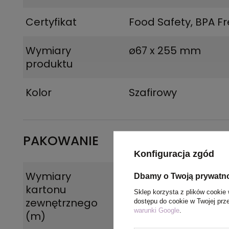
Certyfikat
Food Safety, BPA F
Wymiary
ø67 x 255 mm
produktu
Kolor
Szafirowy
PAKOWANIE
Konfiguracja zgód
Wymiary
0.36x0.36x0.425
Dbamy o Twoją prywatn
kartonu
Sklep korzysta z plików cookie 
zewnętrznego
dostępu do cookie w Twojej prz
warunki Google
.
(m)