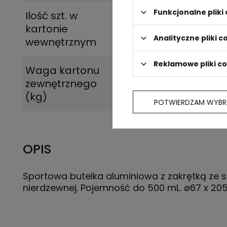
Funkcjonalne plik
Ilość szt. w
1
kartonie
Analityczne pliki c
wewnętrznym
Reklamowe pliki c
Waga kartonu
5.750
zewnętrznego
(kg)
POTWIERDZAM WYBR
OPIS
Sportowa butelka aluminiowa z zakrętką ze st
nierdzewnej. Pojemność do 500 mL. ø67 x 2