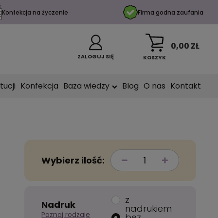
Konfekcja na życzenie
Firma godna zaufania
0,00 ZŁ
ZALOGUJ SIĘ
KOSZYK
tucji
Konfekcja
Baza wiedzy
Blog
O nas
Kontakt
Wybierz ilość:
z
Nadruk
nadrukiem
Poznaj rodzaje
bez