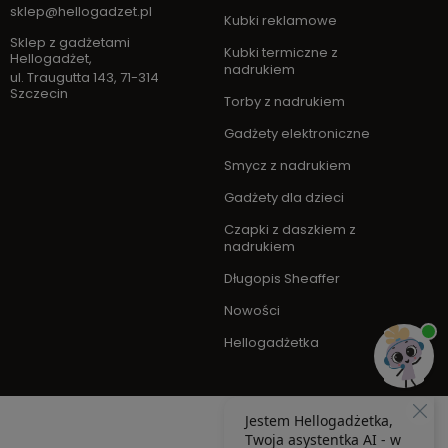
sklep@hellogadzet.pl
Kubki reklamowe
Sklep z gadżetami
Kubki termiczne z
Hellogadżet
,
nadrukiem
ul. Traugutta 143
,
71-314
Szczecin
Torby z nadrukiem
Gadżety elektroniczne
Smycz z nadrukiem
Gadżety dla dzieci
Czapki z daszkiem z
nadrukiem
Długopis Sheaffer
Nowości
Hellogadżetka