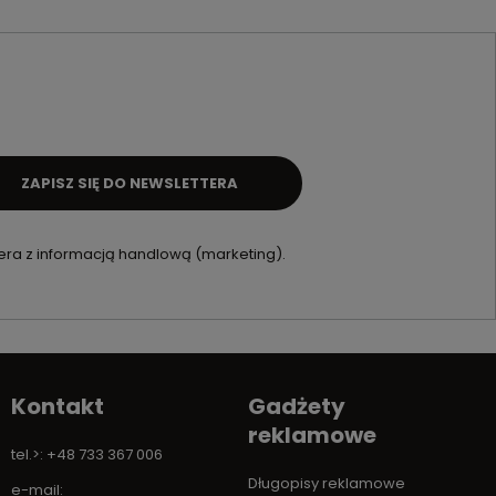
ZAPISZ SIĘ DO NEWSLETTERA
ra z informacją handlową (marketing).
Kontakt
Gadżety
reklamowe
tel.>: +48 733 367 006
Długopisy reklamowe
e-mail: