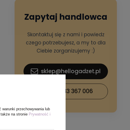
Zapytaj handlowca
Skontaktuj się z nami i powiedz
czego potrzebujesz, a my to dla
Ciebie zorganizujemy :)
sklep@hellogadzet.pl
+48 733 367 006
ć warunki przechowywania lub
 także na stronie
Prywatność i