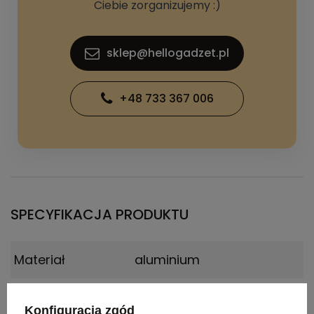
Ciebie zorganizujemy :)
sklep@hellogadzet.pl
+48 733 367 006
SPECYFIKACJA PRODUKTU
Materiał
aluminium
Certyfikat
Food Safety, BPA Free
Konfiguracja zgód