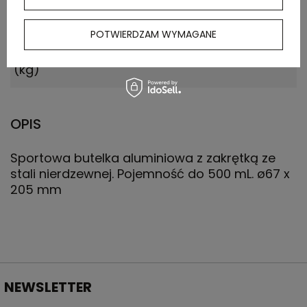
Waga
5.750
POTWIERDZAM WYMAGANE
kartonu
zewnętrznego
(kg)
OPIS
Sportowa butelka aluminiowa z zakrętką ze
stali nierdzewnej. Pojemność do 500 mL. ø67 x
205 mm
NEWSLETTER