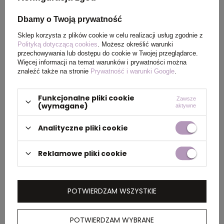
Wymiary
ø67 x 255 mm
Dbamy o Twoją prywatność
produktu
Sklep korzysta z plików cookie w celu realizacji usług zgodnie z
Polityką dotyczącą cookies
. Możesz określić warunki
Kolor
biały
przechowywania lub dostępu do cookie w Twojej przeglądarce.
Więcej informacji na temat warunków i prywatności można
znaleźć także na stronie
Prywatność i warunki Google
.
PAKOWANIE
Funkcjonalne pliki cookie
Zawsze
(wymagane)
aktywne
Analityczne pliki cookie
Wymiary
0.36x0.36x0.425
kartonu
zewnętrznego
Reklamowe pliki cookie
(m)
Ilość szt. w
1
POTWIERDZAM WSZYSTKIE
kartonie
wewnętrznym
POTWIERDZAM WYBRANE