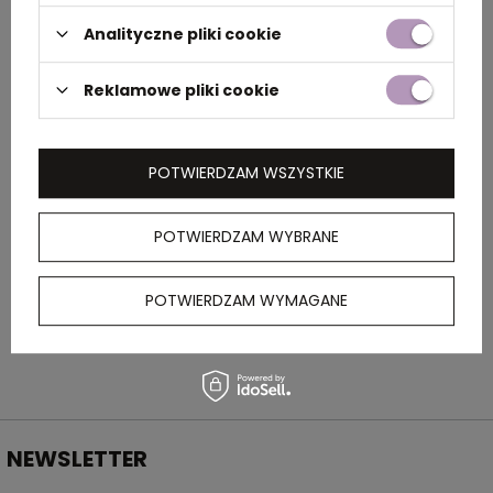
Analityczne pliki cookie
Rozmiar
2,5 x 1,5 x 8,3 cm
Reklamowe pliki cookie
Kolor
granatowy
POTWIERDZAM WSZYSTKIE
OPIS
POTWIERDZAM WYBRANE
Plastikowa zapalniczka z płynną regulacją
płomienia. Możliwość wielokrotnego
napełniania.
POTWIERDZAM WYMAGANE
NEWSLETTER