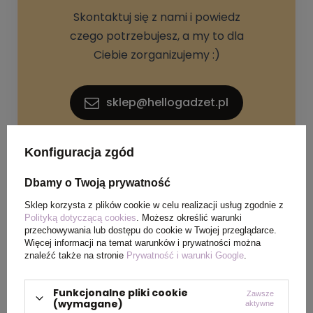
Skontaktuj się z nami i powiedz
czego potrzebujesz, a my to dla
Ciebie zorganizujemy :)
sklep@hellogadzet.pl
+48 733 367 006
Konfiguracja zgód
Dbamy o Twoją prywatność
Sklep korzysta z plików cookie w celu realizacji usług zgodnie z
Polityką dotyczącą cookies
. Możesz określić warunki
przechowywania lub dostępu do cookie w Twojej przeglądarce.
Więcej informacji na temat warunków i prywatności można
znaleźć także na stronie
Prywatność i warunki Google
.
SPECYFIKACJA PRODUKTU
Funkcjonalne pliki cookie
Zawsze
(wymagane)
aktywne
Materiał
Plastik