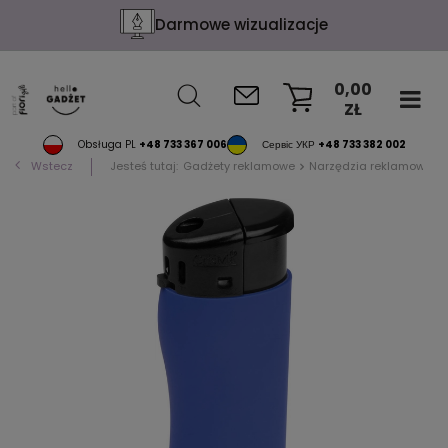
Darmowe wizualizacje
0,00
ZŁ
KOSZYK
Obsługa PL
+48 733 367 006
Сервіс УКР
+48 733 382 002
Wstecz
Jesteś tutaj:
Gadżety reklamowe
Narzędzia reklamowe