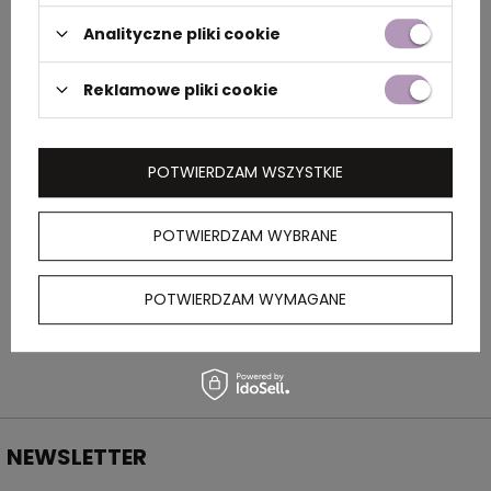
Analityczne pliki cookie
Rozmiar
2,5 x 1,5 x 8,3 cm
Reklamowe pliki cookie
Kolor
czarny
POTWIERDZAM WSZYSTKIE
OPIS
POTWIERDZAM WYBRANE
Plastikowa zapalniczka z płynną regulacją
płomienia. Możliwość wielokrotnego
napełniania.
POTWIERDZAM WYMAGANE
NEWSLETTER