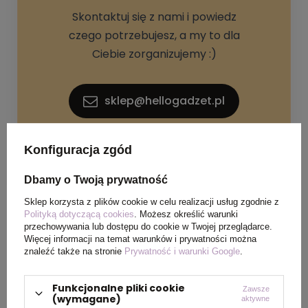
Skontaktuj się z nami i powiedz
czego potrzebujesz, a my to dla
Ciebie zorganizujemy :)
sklep@hellogadzet.pl
+48 733 367 006
Konfiguracja zgód
Dbamy o Twoją prywatność
Sklep korzysta z plików cookie w celu realizacji usług zgodnie z
Polityką dotyczącą cookies
. Możesz określić warunki
przechowywania lub dostępu do cookie w Twojej przeglądarce.
Więcej informacji na temat warunków i prywatności można
znaleźć także na stronie
Prywatność i warunki Google
.
SPECYFIKACJA PRODUKTU
Funkcjonalne pliki cookie
Zawsze
(wymagane)
aktywne
Materiał
Plastik