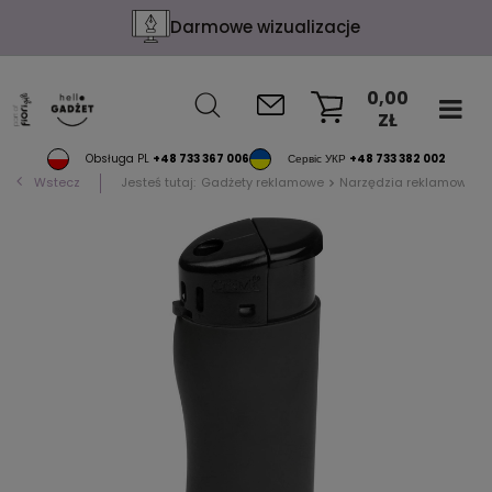
Darmowe wizualizacje
0,00
ZŁ
KOSZYK
Obsługa PL
+48 733 367 006
Сервіс УКР
+48 733 382 002
Wstecz
Jesteś tutaj:
Gadżety reklamowe
Narzędzia reklamowe