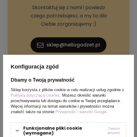
Skontaktuj się z nami i powiedz
czego potrzebujesz, a my to dla
Ciebie zorganizujemy :)
sklep@hellogadzet.pl
+48 733 367 006
Konfiguracja zgód
Dbamy o Twoją prywatność
Sklep korzysta z plików cookie w celu realizacji usług zgodnie z
Polityką dotyczącą cookies
. Możesz określić warunki
przechowywania lub dostępu do cookie w Twojej przeglądarce.
Więcej informacji na temat warunków i prywatności można
znaleźć także na stronie
Prywatność i warunki Google
.
SPECYFIKACJA PRODUKTU
Funkcjonalne pliki cookie
Zawsze
(wymagane)
aktywne
Materiał
Plastik