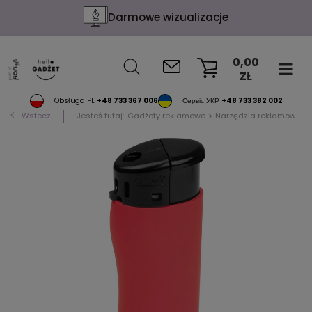
Darmowe wizualizacje
0,00
ZŁ
KOSZYK
Obsługa PL
+48 733 367 006
Сервіс УКР
+48 733 382 002
Wstecz
Jesteś tutaj:
Gadżety reklamowe
Narzędzia reklamowe