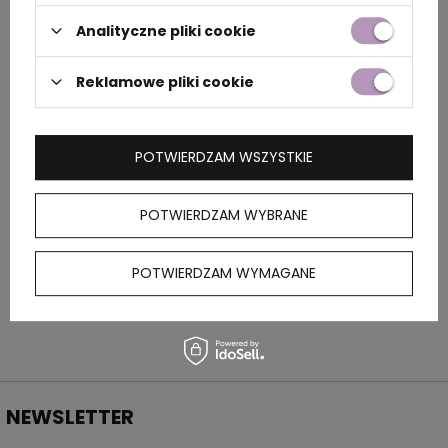
Analityczne pliki cookie
Rozmiar
2,5 x 1,5 x 8,3 cm
Reklamowe pliki cookie
Kolor
czerwony
POTWIERDZAM WSZYSTKIE
OPIS
POTWIERDZAM WYBRANE
Plastikowa zapalniczka z płynną regulacją
płomienia. Możliwość wielokrotnego
napełniania.
POTWIERDZAM WYMAGANE
NEWSLETTER