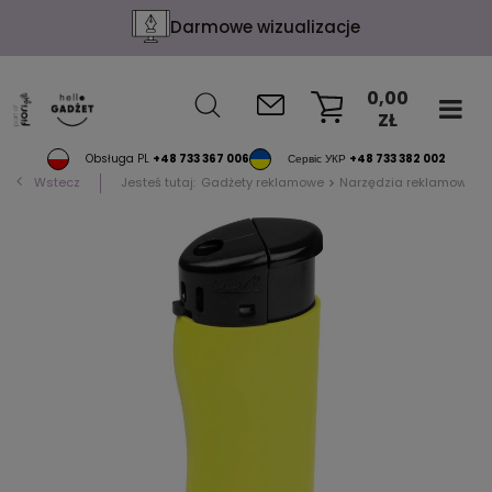
Darmowe wizualizacje
0,00
ZŁ
KOSZYK
Obsługa PL
+48 733 367 006
Сервіс УКР
+48 733 382 002
Wstecz
Jesteś tutaj:
Gadżety reklamowe
Narzędzia reklamowe