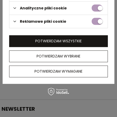
Analityczne pliki cookie
Rozmiar
2,5 x 1,5 x 8,3 cm
Reklamowe pliki cookie
Kolor
żółty
POTWIERDZAM WSZYSTKIE
OPIS
POTWIERDZAM WYBRANE
Plastikowa zapalniczka z płynną regulacją
płomienia. Możliwość wielokrotnego
napełniania.
POTWIERDZAM WYMAGANE
NEWSLETTER