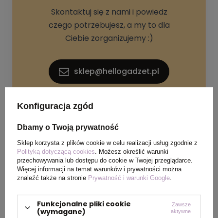
Skontaktuj się z nami i powiedz
czego potrzebujesz, a my to dla
Ciebie zorganizujemy :)
sklep@hellogadzet.pl
+48 733 367 006
Konfiguracja zgód
Dbamy o Twoją prywatność
Sklep korzysta z plików cookie w celu realizacji usług zgodnie z
Polityką dotyczącą cookies
. Możesz określić warunki
przechowywania lub dostępu do cookie w Twojej przeglądarce.
Więcej informacji na temat warunków i prywatności można
znaleźć także na stronie
Prywatność i warunki Google
.
SPECYFIKACJA PRODUKTU
Funkcjonalne pliki cookie
Zawsze
(wymagane)
aktywne
Materiał
Plastik