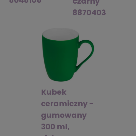
8048106
czarny
8870403
Kubek
ceramiczny -
gumowany
300 ml,