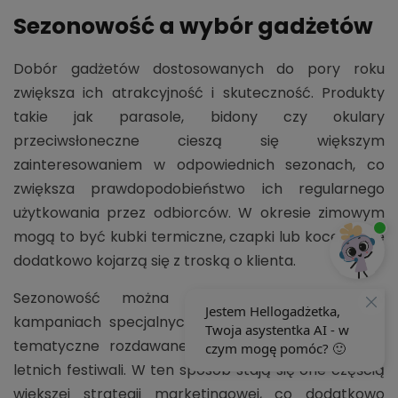
Sezonowość a wybór gadżetów
Dobór gadżetów dostosowanych do pory roku
zwiększa ich atrakcyjność i skuteczność. Produkty
takie jak parasole, bidony czy okulary
przeciwsłoneczne cieszą się większym
zainteresowaniem w odpowiednich sezonach, co
zwiększa prawdopodobieństwo ich regularnego
użytkowania przez odbiorców. W okresie zimowym
mogą to być kubki termiczne, czapki lub koce, które
dodatkowo kojarzą się z troską o klienta.
Sezonowość można również wykorzystać w
kampaniach specjalnych, takich jak tanie gadżety
tematyczne rozdawane na święta czy w trakcie
letnich festiwali. W ten sposób stają się one częścią
większej strategii marketingowej, co dodatkowo