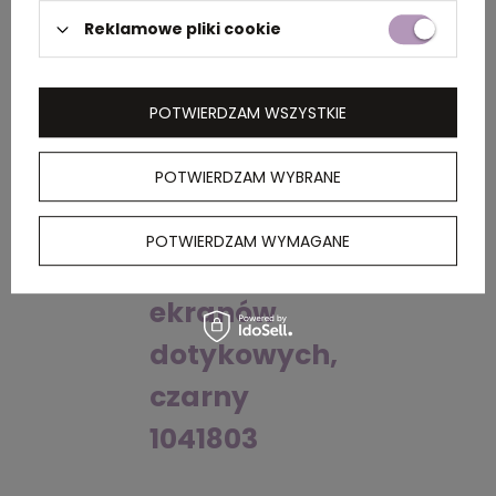
czarny
1039704
Reklamowe pliki cookie
1048803
POTWIERDZAM WSZYSTKIE
POTWIERDZAM WYBRANE
Długopis
POTWIERDZAM WYMAGANE
metalowy do
ekranów
dotykowych,
czarny
1041803