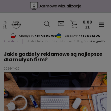
Darmowe wizualizacje
0,00
ZŁ
KOSZYK
Obsługa PL
+48 733 367 006
Сервіс УКР
+48 733 382 002
Wstecz
Jesteś tutaj:
Gadżety reklamowe
Blog
Jakie gadżety 
Jakie gadżety reklamowe są najlepsze
dla małych firm?
2024-11-25