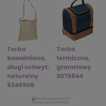
Torba
Torba
bawełniana,
termiczna,
długi uchwyt,
granatowy
naturalny
5076844
6346506