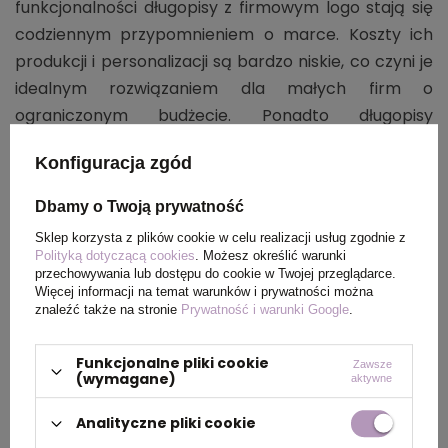
funkcjonalności długopisy z firmowym logo stają się
codziennym przypomnieniem o marce. Koszty ich
produkcji i personalizacji są bardzo niskie, co czyni je
idealnym rozwiązaniem dla małych firm o
ograniczonym budżecie. Ponadto długopisy
doskonale sprawdzają się na eventach branżowych
Konfiguracja zgód
czy w pakietach powitalnych dla klientów. To idealne
gadżety firmowe na start, a także na późniejsze
Dbamy o Twoją prywatność
etapy działań promocyjnych.
Sklep korzysta z plików cookie w celu realizacji usług zgodnie z
Polityką dotyczącą cookies
. Możesz określić warunki
przechowywania lub dostępu do cookie w Twojej przeglądarce.
Więcej informacji na temat warunków i prywatności można
znaleźć także na stronie
Prywatność i warunki Google
.
Długopis
Długopis
Funkcjonalne pliki cookie
Zawsze
(wymagane)
aktywne
metalowy z
tekturowy,
Analityczne pliki cookie
koroną,
niebieski