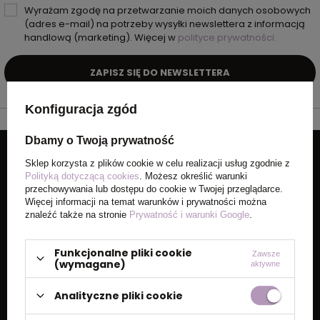
Wyrażam zgodę na przetwarzanie moich danych osobowych
(adres e-mail) na potrzeby wysyłki newslettera z informacją
handlową (marketing). Więcej w
polityce prywatności.
ZAPISZ SIĘ DO NEWSLETTERA
Konfiguracja zgód
Dbamy o Twoją prywatność
Sklep korzysta z plików cookie w celu realizacji usług zgodnie z
Polityką dotyczącą cookies
. Możesz określić warunki
przechowywania lub dostępu do cookie w Twojej przeglądarce.
Więcej informacji na temat warunków i prywatności można
znaleźć także na stronie
Prywatność i warunki Google
.
Funkcjonalne pliki cookie
Zawsze
(wymagane)
aktywne
Analityczne pliki cookie
Sklep hellogadzet.pl należy