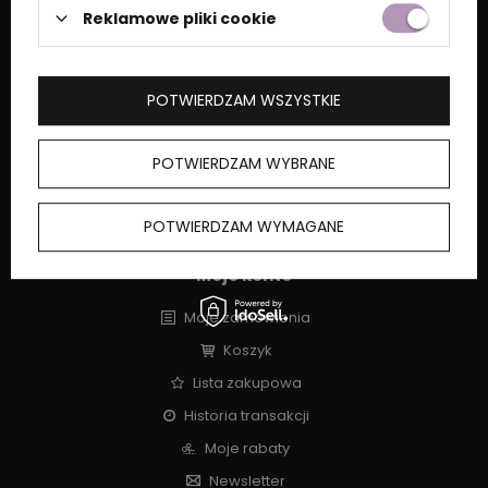
Reklamowe pliki cookie
do
Fiorigifts Sp. z o.o.
POTWIERDZAM WSZYSTKIE
Moje zamówienie
Status zamówienia
POTWIERDZAM WYBRANE
Śledzenie przesyłki
POTWIERDZAM WYMAGANE
Moje konto
Moje zamówienia
Koszyk
Lista zakupowa
Historia transakcji
Moje rabaty
Newsletter