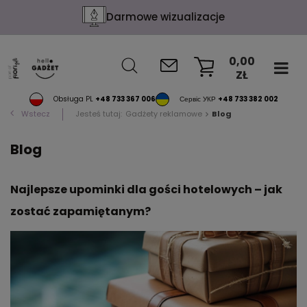
Darmowe wizualizacje
0,00
ZŁ
KOSZYK
Obsługa PL
+48 733 367 006
Сервіс УКР
+48 733 382 002
Wstecz
Jesteś tutaj:
Gadżety reklamowe
Blog
Blog
Najlepsze upominki dla gości hotelowych – jak
zostać zapamiętanym?