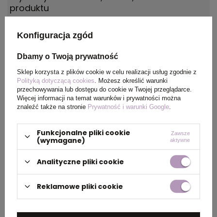
produktu
Waga
61
Konfiguracja zgód
produktu (g)
Dbamy o Twoją prywatność
Materiał
HDPE Plastic, Polipropylen
Sklep korzysta z plików cookie w celu realizacji usług zgodnie z
Polityką dotyczącą cookies
. Możesz określić warunki
przechowywania lub dostępu do cookie w Twojej przeglądarce.
Kolor
niebieski, niebieski
Więcej informacji na temat warunków i prywatności można
znaleźć także na stronie
Prywatność i warunki Google
.
Funkcjonalne pliki cookie
Zawsze
PAKOWANIE
(wymagane)
aktywne
Analityczne pliki cookie
Wymiary
58 x 31 x 38 cm
kartonu
Reklamowe pliki cookie
zewnętrznego