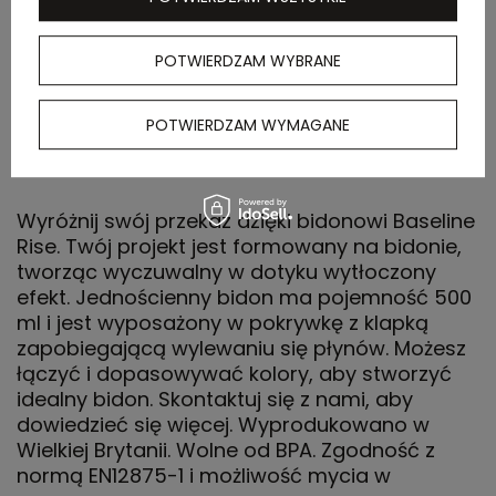
Waga
5 kg
kartonu
POTWIERDZAM WYBRANE
zewnętrznego
POTWIERDZAM WYMAGANE
OPIS
Wyróżnij swój przekaz dzięki bidonowi Baseline
Rise. Twój projekt jest formowany na bidonie,
tworząc wyczuwalny w dotyku wytłoczony
efekt. Jednościenny bidon ma pojemność 500
ml i jest wyposażony w pokrywkę z klapką
zapobiegającą wylewaniu się płynów. Możesz
łączyć i dopasowywać kolory, aby stworzyć
idealny bidon. Skontaktuj się z nami, aby
dowiedzieć się więcej. Wyprodukowano w
Wielkiej Brytanii. Wolne od BPA. Zgodność z
normą EN12875-1 i możliwość mycia w