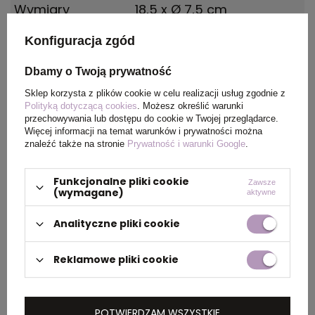
Wymiary
18,5 x Ø 7,5 cm
produktu
Konfiguracja zgód
Waga
73
Dbamy o Twoją prywatność
produktu (g)
Sklep korzysta z plików cookie w celu realizacji usług zgodnie z
Polityką dotyczącą cookies
. Możesz określić warunki
Materiał
HDPE Plastic, Polipropylen
przechowywania lub dostępu do cookie w Twojej przeglądarce.
Więcej informacji na temat warunków i prywatności można
znaleźć także na stronie
Prywatność i warunki Google
.
Kolor
biały, niebieski
Funkcjonalne pliki cookie
Zawsze
(wymagane)
aktywne
PAKOWANIE
Analityczne pliki cookie
Reklamowe pliki cookie
Wymiary
58 x 31 x 38 cm
kartonu
zewnętrznego
POTWIERDZAM WSZYSTKIE