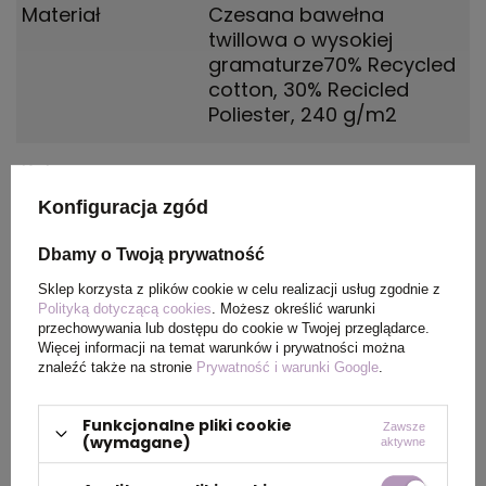
Materiał
Czesana bawełna
twillowa o wysokiej
gramaturze70% Recycled
cotton, 30% Recicled
Poliester, 240 g/m2
Kolor
czarny
Konfiguracja zgód
Dbamy o Twoją prywatność
PAKOWANIE
Sklep korzysta z plików cookie w celu realizacji usług zgodnie z
Polityką dotyczącą cookies
. Możesz określić warunki
przechowywania lub dostępu do cookie w Twojej przeglądarce.
Wymiary
44 x 39 x 89 cm
Więcej informacji na temat warunków i prywatności można
kartonu
znaleźć także na stronie
Prywatność i warunki Google
.
zewnętrznego
Funkcjonalne pliki cookie
Zawsze
(wymagane)
Waga
22 kg
aktywne
kartonu