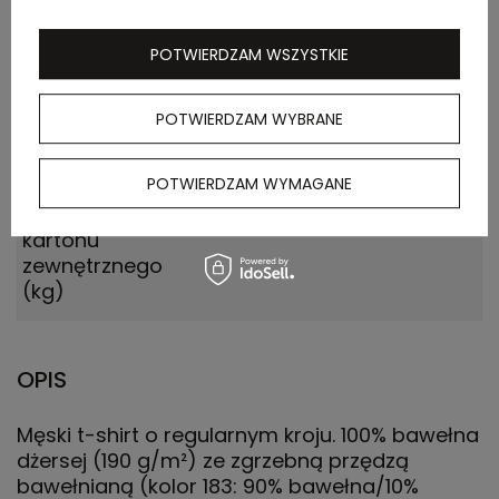
zewnętrznego
(m)
POTWIERDZAM WSZYSTKIE
Ilość szt. w
10
POTWIERDZAM WYBRANE
kartonie
wewnętrznym
POTWIERDZAM WYMAGANE
Waga
21.000
kartonu
zewnętrznego
(kg)
OPIS
Męski t-shirt o regularnym kroju. 100% bawełna
dżersej (190 g/m²) ze zgrzebną przędzą
bawełnianą (kolor 183: 90% bawełna/10%