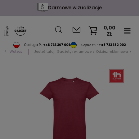
Darmowe wizualizacje
0,00
ZŁ
KOSZYK
Obsługa PL
+48 733 367 006
Сервіс УКР
+48 733 382 002
Wstecz
Jesteś tutaj:
Gadżety reklamowe
Odzież reklamowa
T-s