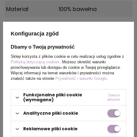
Materiał
100% bawełna
Certyfikat
REACH, OEKO-TEX
Konfiguracja zgód
Płeć
MALE
Dbamy o Twoją prywatność
Wymiary
Rozmiar: 3XL
Sklep korzysta z plików cookie w celu realizacji usług zgodnie z
Polityką dotyczącą cookies
. Możesz określić warunki
produktu
przechowywania lub dostępu do cookie w Twojej przeglądarce.
Więcej informacji na temat warunków i prywatności można
znaleźć także na stronie
Prywatność i warunki Google
.
Kolor
Liliowy
Funkcjonalne pliki cookie
Zawsze
(wymagane)
aktywne
PAKOWANIE
Analityczne pliki cookie
Wymiary
0.570x0.320x0.380
Reklamowe pliki cookie
kartonu