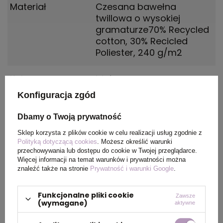
Materiał
Czesana bawełna
twillowa o wysokiej
gramaturze70% Recycled
cotton, 30% Recicled
Poliester, 240 g/m2
Kolor
biały
Konfiguracja zgód
Dbamy o Twoją prywatność
PAKOWANIE
Sklep korzysta z plików cookie w celu realizacji usług zgodnie z
Polityką dotyczącą cookies
. Możesz określić warunki
przechowywania lub dostępu do cookie w Twojej przeglądarce.
Wymiary
76 x 45 x 37 cm
Więcej informacji na temat warunków i prywatności można
kartonu
znaleźć także na stronie
Prywatność i warunki Google
.
zewnętrznego
Funkcjonalne pliki cookie
Zawsze
(wymagane)
Waga
16 kg
aktywne
kartonu