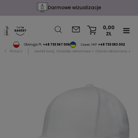
Darmowe wizualizacje
0,00
ZŁ
KOSZYK
Obsługa PL
+48 733 367 006
Сервіс УКР
+48 733 382 002
Wstecz
Jesteś tutaj:
Gadżety reklamowe
Odzież reklamowa
Opa