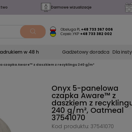
ztwo
Darmowe wizualizacje
Obsługa PL
+48 733 367 006
Сервіс УКР
+48 733 382 002
nadrukiem w 48 h
Gadżetowy doradca
Dla insty
a czapka Aware™ z daszkiem z recyklingu 240 g/m²
Onyx 5-panelowa
czapka Aware™ z
daszkiem z recykling
240 g/m², Oatmeal
37541070
Kod produktu: 37541070