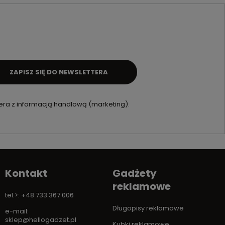
ZAPISZ SIĘ DO NEWSLETTERA
ra z informacją handlową (marketing).
Kontakt
Gadżety
reklamowe
tel.>: +48 733 367 006
Długopisy reklamowe
e-mail:
sklep@hellogadzet.pl
Kubki reklamowe