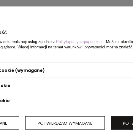
ość
w celu realizacji usług zgodnie z
Polityką dotyczącą cookies
. Możesz określi
eglądarce. Więcej informacji na temat warunków i prywatności można znaleźć
i cookie (wymagane)
ookie
ookie
 bawełny
ktowana z
ANE
POTWIERDZAM WYMAGANE
POT
 głowy 58