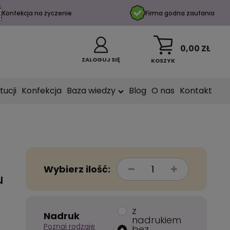
Konfekcja na życzenie
Firma godna zaufania
0,00 ZŁ
ZALOGUJ SIĘ
KOSZYK
tucji
Konfekcja
Baza wiedzy
Blog
O nas
Kontakt
Wybierz ilość:
u
z
Nadruk
nadrukiem
Poznaj rodzaje
bez