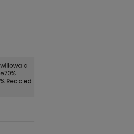
willowa o
ze70%
0% Recicled