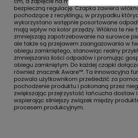
cm, a zapięcie na metalową klamrę umożliwia
bezpieczną regulację. Czapka zawiera włókn
pochodzące z recyklingu, w przypadku który
wykorzystano wstępnie posortowane odpady
mają wpływ na kolor przędzy. Włókna te nie t
zmniejszają zapotrzebowanie na surowce pi
ale także są przejawem zaangażowania w tw
obiegu zamkniętego, stanowiąc realny przyk
zmniejszania ilości odpadów i promując go
obiegu zamkniętym. Do każdej czapki dołączo
również znacznik Aware™. Ta innowacyjna fu
pozwala użytkownikom prześledzić za pomo
pochodzenie produktu i pokonaną przez nieg
zwiększając przejrzystość łańcucha dostaw i
wspierając silniejszy związek między produk
procesem produkcyjnym.