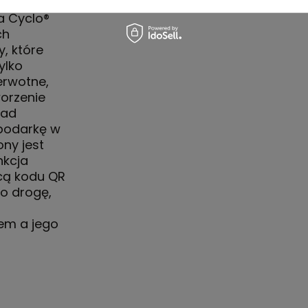
 łatwą i
a Cyclo®
ch
, które
ylko
erwotne,
orzenie
ład
spodarkę w
ny jest
nkcja
cą kodu QR
o drogę,
tem a jego