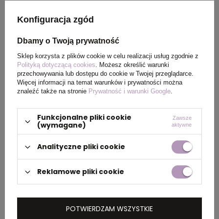
Wymiary
44 x 39 x 89 cm
kartonu
Konfiguracja zgód
zewnętrznego
Dbamy o Twoją prywatność
Waga
22 kg
Sklep korzysta z plików cookie w celu realizacji usług zgodnie z
kartonu
Polityką dotyczącą cookies
. Możesz określić warunki
przechowywania lub dostępu do cookie w Twojej przeglądarce.
zewnętrznego
Więcej informacji na temat warunków i prywatności można
znaleźć także na stronie
Prywatność i warunki Google
.
OPIS
Funkcjonalne pliki cookie
Zawsze
(wymagane)
aktywne
Onyx 5-panelowa czapka wykonana w 70% z
Analityczne pliki cookie
bawełny pochodzącej z recyklingu i w 30% z
poliestru pochodzącego z recyklingu. Została
Reklamowe pliki cookie
zaprojektowana z myślą o wygodnym
dopasowaniu do obwodu głowy 58 cm, a
zapięcie na metalową klamrę umożliwia łatwą
i bezpieczną regulację. Czapka zawiera
POTWIERDZAM WSZYSTKIE
włókna Cyclo® pochodzące z recyklingu, w