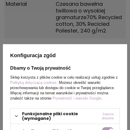
Materiał
Czesana bawełna
twillowa o wysokiej
gramaturze70% Recycled
cotton, 30% Recicled
Poliester, 240 g/m2
Kolor
biały
Konfiguracja zgód
Dbamy o Twoją prywatność
PAKOWANIE
Sklep korzysta z plików cookie w celu realizacji usług zgodnie z
Polityką dotyczącą cookies
. Możesz określić warunki
przechowywania lub dostępu do cookie w Twojej przeglądarce.
Wymiary
76 x 45 x 37 cm
Więcej informacji na temat warunków i prywatności można
kartonu
znaleźć także na stronie
Prywatność i warunki Google
.
zewnętrznego
Funkcjonalne pliki cookie
Zawsze
(wymagane)
Waga
16 kg
aktywne
kartonu