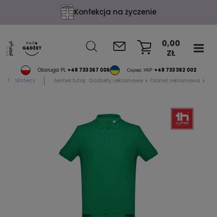
Konfekcja na życzenie
0,00
ZŁ
KOSZYK
Obsługa PL
+48 733 367 006
Сервіс УКР
+48 733 382 002
Wstecz
Jesteś tutaj:
Gadżety reklamowe
Odzież reklamowa
Pol