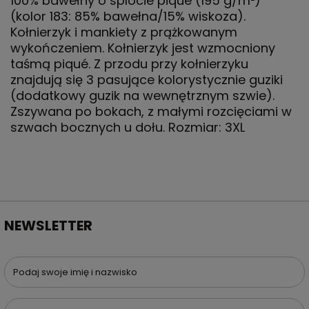
100% bawełny o splocie piqué (195 g/m²)
(kolor 183: 85% bawełna/15% wiskoza).
Kołnierzyk i mankiety z prążkowanym
wykończeniem. Kołnierzyk jest wzmocniony
taśmą piqué. Z przodu przy kołnierzyku
znajdują się 3 pasujące kolorystycznie guziki
(dodatkowy guzik na wewnętrznym szwie).
Zszywana po bokach, z małymi rozcięciami w
szwach bocznych u dołu. Rozmiar: 3XL
NEWSLETTER
Podaj swoje imię i nazwisko