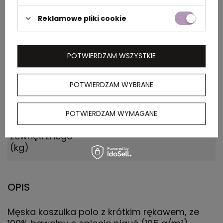
Wymiary
0.540x0.260x0.410
kartonu
Reklamowe pliki cookie
zewnętrznego
(m)
POTWIERDZAM WSZYSTKIE
Ilość szt. w
5
kartonie
POTWIERDZAM WYBRANE
wewnętrznym
Waga
14.000
POTWIERDZAM WYMAGANE
kartonu
zewnętrznego
(kg)
OPIS
Męska koszulka polo z krótkim rękawem, ze