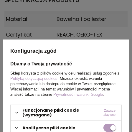
SPECYFIKACJA PRODUKTU
Materiał
Bawełna i poliester
Certyfikat
REACH, OEKO-TEX
Płeć
MALE
Konfiguracja zgód
Dbamy o Twoją prywatność
Wymiary
Rozmiar: 3XL
produktu
Sklep korzysta z plików cookie w celu realizacji usług zgodnie z
Polityką dotyczącą cookies
. Możesz określić warunki
przechowywania lub dostępu do cookie w Twojej przeglądarce.
Kolor
pastelowy żółty
Więcej informacji na temat warunków i prywatności można
znaleźć także na stronie
Prywatność i warunki Google
.
Funkcjonalne pliki cookie
Zawsze
PAKOWANIE
(wymagane)
aktywne
Analityczne pliki cookie