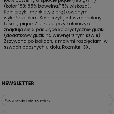
100% bawełny o splocie piqué (195 g/m²)
(kolor 183: 85% bawełna/15% wiskoza).
Kołnierzyk i mankiety z prążkowanym
wykończeniem. Kołnierzyk jest wzmocniony
taśmą piqué. Z przodu przy kołnierzyku
znajdują się 3 pasujące kolorystycznie guziki
(dodatkowy guzik na wewnętrznym szwie).
Zszywana po bokach, z małymi rozcięciami w
szwach bocznych u dołu. Rozmiar: 3XL
NEWSLETTER
Podaj swoje imię i nazwisko