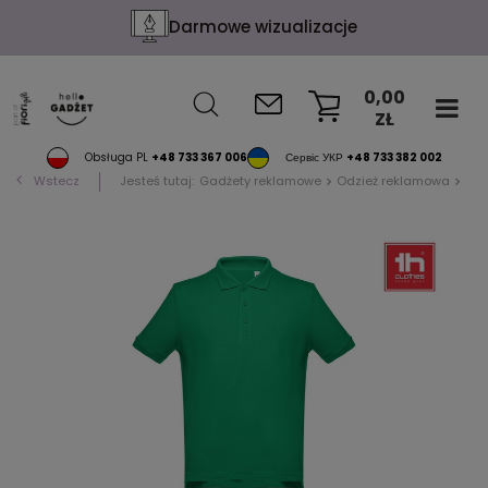
Darmowe wizualizacje
0,00
ZŁ
KOSZYK
Obsługa PL
+48 733 367 006
Сервіс УКР
+48 733 382 002
Wstecz
Jesteś tutaj:
Gadżety reklamowe
Odzież reklamowa
Pol