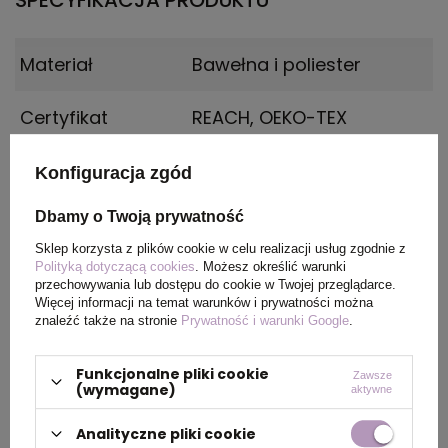
SPECYFIKACJA PRODUKTU
Materiał
Bawełna i poliester
Certyfikat
REACH, OEKO-TEX
Płeć
MALE
Konfiguracja zgód
Dbamy o Twoją prywatność
Wymiary
Rozmiar: 3XL
produktu
Sklep korzysta z plików cookie w celu realizacji usług zgodnie z
Polityką dotyczącą cookies
. Możesz określić warunki
przechowywania lub dostępu do cookie w Twojej przeglądarce.
Kolor
szary
Więcej informacji na temat warunków i prywatności można
znaleźć także na stronie
Prywatność i warunki Google
.
Funkcjonalne pliki cookie
Zawsze
PAKOWANIE
(wymagane)
aktywne
Analityczne pliki cookie