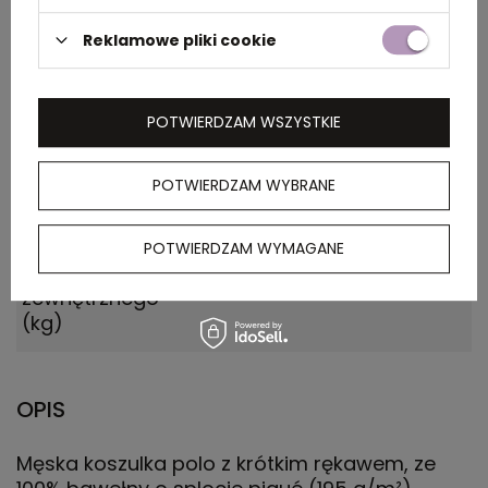
Wymiary
0.540x0.260x0.410
kartonu
Reklamowe pliki cookie
zewnętrznego
(m)
POTWIERDZAM WSZYSTKIE
Ilość szt. w
5
kartonie
POTWIERDZAM WYBRANE
wewnętrznym
Waga
14.000
POTWIERDZAM WYMAGANE
kartonu
zewnętrznego
(kg)
OPIS
Męska koszulka polo z krótkim rękawem, ze