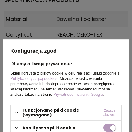
SPECYFIKACJA PRODUKTU
Materiał
Bawełna i poliester
Certyfikat
REACH, OEKO-TEX
Płeć
MALE
Konfiguracja zgód
Dbamy o Twoją prywatność
Wymiary
Rozmiar: 3XL
produktu
Sklep korzysta z plików cookie w celu realizacji usług zgodnie z
Polityką dotyczącą cookies
. Możesz określić warunki
przechowywania lub dostępu do cookie w Twojej przeglądarce.
Kolor
Jasny brąz
Więcej informacji na temat warunków i prywatności można
znaleźć także na stronie
Prywatność i warunki Google
.
Funkcjonalne pliki cookie
Zawsze
PAKOWANIE
(wymagane)
aktywne
Analityczne pliki cookie