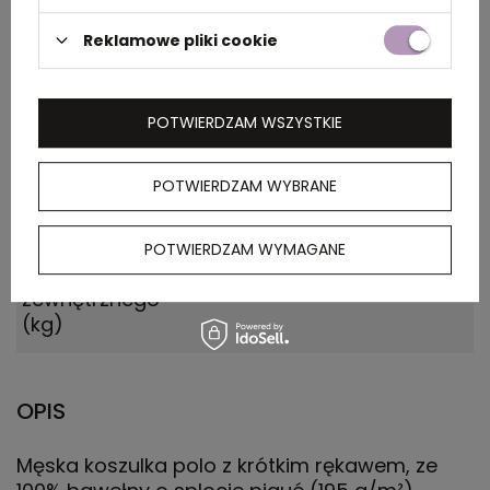
Wymiary
0.540x0.260x0.410
kartonu
Reklamowe pliki cookie
zewnętrznego
(m)
POTWIERDZAM WSZYSTKIE
Ilość szt. w
5
kartonie
POTWIERDZAM WYBRANE
wewnętrznym
Waga
14.000
POTWIERDZAM WYMAGANE
kartonu
zewnętrznego
(kg)
OPIS
Męska koszulka polo z krótkim rękawem, ze