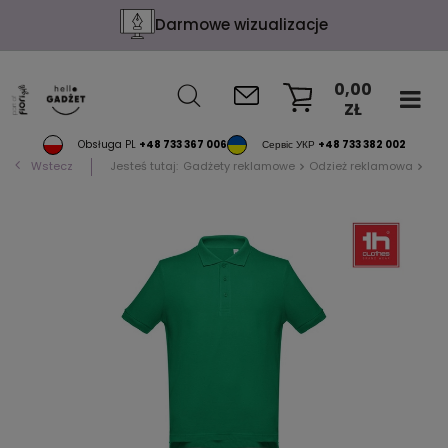
Darmowe wizualizacje
0,00
ZŁ
KOSZYK
Obsługa PL
+48 733 367 006
Сервіс УКР
+48 733 382 002
Wstecz
Jesteś tutaj:
Gadżety reklamowe
Odzież reklamowa
Pol