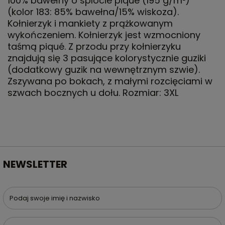
100% bawełny o splocie piqué (195 g/m²)
(kolor 183: 85% bawełna/15% wiskoza).
Kołnierzyk i mankiety z prążkowanym
wykończeniem. Kołnierzyk jest wzmocniony
taśmą piqué. Z przodu przy kołnierzyku
znajdują się 3 pasujące kolorystycznie guziki
(dodatkowy guzik na wewnętrznym szwie).
Zszywana po bokach, z małymi rozcięciami w
szwach bocznych u dołu. Rozmiar: 3XL
NEWSLETTER
Podaj swoje imię i nazwisko