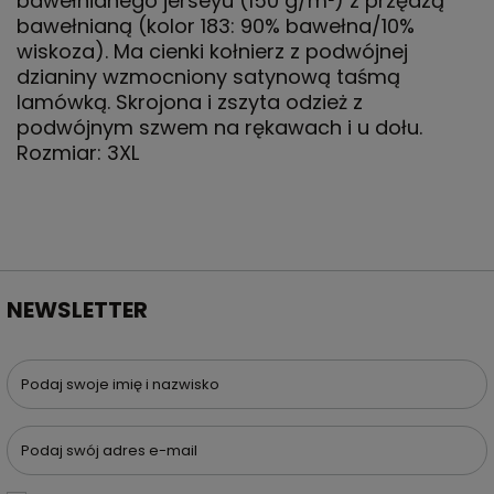
bawełnianego jerseyu (150 g/m²) z przędzą
bawełnianą (kolor 183: 90% bawełna/10%
wiskoza). Ma cienki kołnierz z podwójnej
dzianiny wzmocniony satynową taśmą
lamówką. Skrojona i zszyta odzież z
podwójnym szwem na rękawach i u dołu.
Rozmiar: 3XL
NEWSLETTER
Podaj swoje imię i nazwisko
Podaj swój adres e-mail