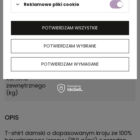
Wymiary
0.470x0.310x0.350
Reklamowe pliki cookie
kartonu
zewnętrznego
(m)
POTWIERDZAM WSZYSTKIE
Ilość szt. w
10
POTWIERDZAM WYBRANE
kartonie
wewnętrznym
POTWIERDZAM WYMAGANE
Waga
12.000
kartonu
zewnętrznego
(kg)
OPIS
T-shirt damski o dopasowanym kroju ze 100%