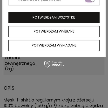
kartonu
zewnętrznego
(m)
POTWIERDZAM WSZYSTKIE
Ilość szt. w
10
POTWIERDZAM WYBRANE
kartonie
wewnętrznym
POTWIERDZAM WYMAGANE
Waga
16.000
kartonu
zewnętrznego
(kg)
OPIS
Męski t-shirt o regularnym kroju z dżerseju
100% bawełny (150 g/m²) ze zgrzebną przędzą