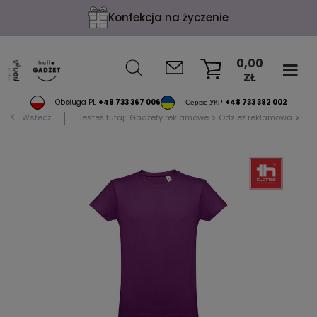
Konfekcja na życzenie
0,00
ZŁ
KOSZYK
Obsługa PL
+48 733 367 006
Сервіс УКР
+48 733 382 002
Wstecz
Jesteś tutaj:
Gadżety reklamowe
Odzież reklamowa
T-s