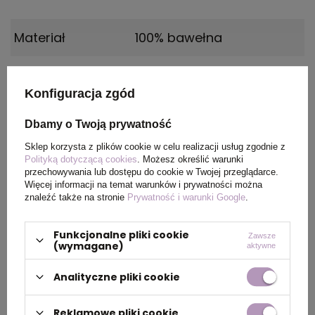
Materiał
100% bawełna
Certyfikat
REACH, OEKO-TEX
Konfiguracja zgód
Płeć
MALE
Dbamy o Twoją prywatność
Wymiary
Rozmiar: 3XL
Sklep korzysta z plików cookie w celu realizacji usług zgodnie z
Polityką dotyczącą cookies
. Możesz określić warunki
produktu
przechowywania lub dostępu do cookie w Twojej przeglądarce.
Więcej informacji na temat warunków i prywatności można
znaleźć także na stronie
Prywatność i warunki Google
.
Kolor
Zielony jadeit
Funkcjonalne pliki cookie
Zawsze
(wymagane)
aktywne
PAKOWANIE
Analityczne pliki cookie
Wymiary
0.560x0.310x0.370
Reklamowe pliki cookie