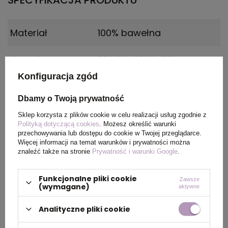
SPECYFIKACJA PRODUKTU
Materiał
100% bawełna
Certyfikat
REACH, OEKO-TEX
Konfiguracja zgód
Płeć
FEMALE
Dbamy o Twoją prywatność
Wymiary
Rozmiar: 3XL
Sklep korzysta z plików cookie w celu realizacji usług zgodnie z
produktu
Polityką dotyczącą cookies
. Możesz określić warunki
przechowywania lub dostępu do cookie w Twojej przeglądarce.
Więcej informacji na temat warunków i prywatności można
Kolor
Purpurowy
znaleźć także na stronie
Prywatność i warunki Google
.
Funkcjonalne pliki cookie
Zawsze
(wymagane)
aktywne
PAKOWANIE
Analityczne pliki cookie