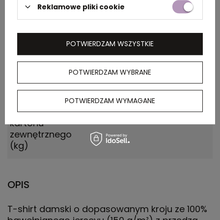
Wymiary
0.470x0.310x0.350
Reklamowe pliki cookie
kartonu
zewnętrznego
(m)
POTWIERDZAM WSZYSTKIE
Ilość szt. w
10
POTWIERDZAM WYBRANE
kartonie
wewnętrznym
POTWIERDZAM WYMAGANE
Waga
12.000
kartonu
zewnętrznego
(kg)
OPIS
T-shirt damski o dopasowanym kroju ze 100%