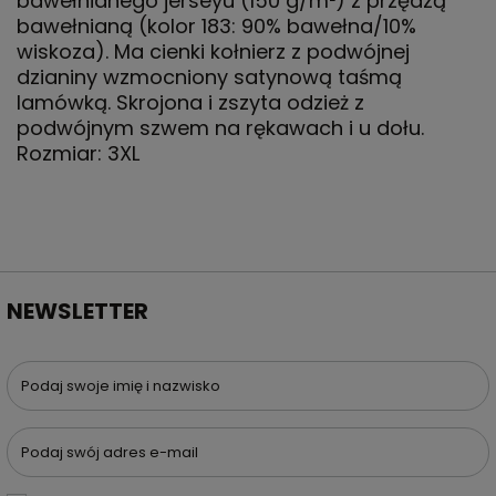
bawełnianego jerseyu (150 g/m²) z przędzą
bawełnianą (kolor 183: 90% bawełna/10%
wiskoza). Ma cienki kołnierz z podwójnej
dzianiny wzmocniony satynową taśmą
lamówką. Skrojona i zszyta odzież z
podwójnym szwem na rękawach i u dołu.
Rozmiar: 3XL
NEWSLETTER
Podaj swoje imię i nazwisko
Podaj swój adres e-mail