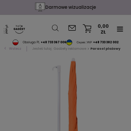
Darmowe wizualizacje
0,00
ZŁ
KOSZYK
Obsługa PL
+48 733 367 006
Сервіс УКР
+48 733 382 002
Wstecz
Jesteś tutaj:
Gadżety reklamowe
Parasol plażowy