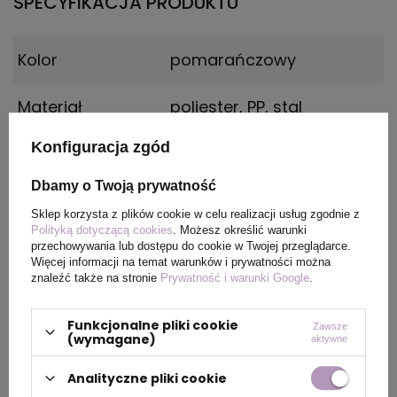
SPECYFIKACJA PRODUKTU
Kolor
pomarańczowy
Materiał
poliester, PP, stal
Konfiguracja zgód
Wymiary
Ø 150 cm
produktu
Dbamy o Twoją prywatność
Sklep korzysta z plików cookie w celu realizacji usług zgodnie z
Polityką dotyczącą cookies
. Możesz określić warunki
przechowywania lub dostępu do cookie w Twojej przeglądarce.
PAKOWANIE
Więcej informacji na temat warunków i prywatności można
znaleźć także na stronie
Prywatność i warunki Google
.
Wymiary
101 x 22,5 x 14 cm
Funkcjonalne pliki cookie
Zawsze
kartonu
(wymagane)
aktywne
zewnętrznego
Analityczne pliki cookie