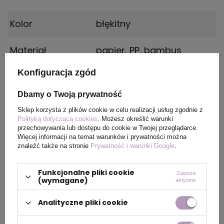
Kolor
błękitny
Materiał
papier, PP, bambus
Konfiguracja zgód
Wymiary
36 x 21 x 0 cm
produktu
Dbamy o Twoją prywatność
Sklep korzysta z plików cookie w celu realizacji usług zgodnie z
Polityką dotyczącą cookies
. Możesz określić warunki
przechowywania lub dostępu do cookie w Twojej przeglądarce.
PAKOWANIE
Więcej informacji na temat warunków i prywatności można
znaleźć także na stronie
Prywatność i warunki Google
.
Wymiary
52 x 47 x 33 cm
Funkcjonalne pliki cookie
Zawsze
kartonu
(wymagane)
aktywne
zewnętrznego
Analityczne pliki cookie