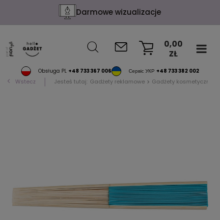
Darmowe wizualizacje
0,00
ZŁ
KOSZYK
Obsługa PL
+48 733 367 006
Сервіс УКР
+48 733 382 002
Wstecz
Jesteś tutaj:
Gadżety reklamowe
Gadżety kosmetyczne i 