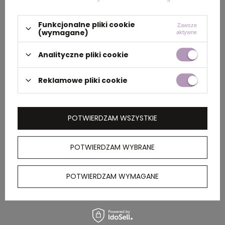
Wymiary
36 x 21 x 0 cm
produktu
Funkcjonalne pliki cookie
Zawsze
(wymagane)
aktywne
Analityczne pliki cookie
PAKOWANIE
Reklamowe pliki cookie
Wymiary
52 x 47 x 33 cm
kartonu
zewnętrznego
POTWIERDZAM WSZYSTKIE
POTWIERDZAM WYBRANE
OPIS
POTWIERDZAM WYMAGANE
Wachlarz z bambusa