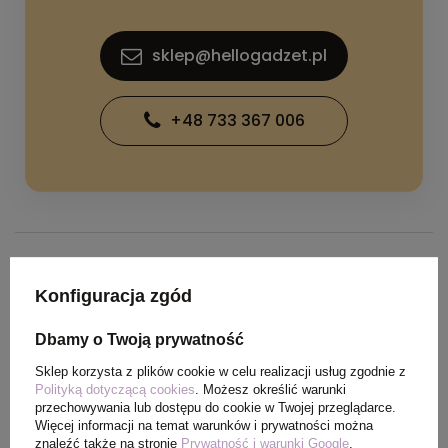
sklep@hellogadzet.pl
+48 733 367 006
SPECYFIKACJA PRODUKTU
Konfiguracja zgód
Dbamy o Twoją prywatność
Kolor
czarny
Sklep korzysta z plików cookie w celu realizacji usług zgodnie z
Polityką dotyczącą cookies
. Możesz określić warunki
Materiał
papier, PP, bambus
przechowywania lub dostępu do cookie w Twojej przeglądarce.
Więcej informacji na temat warunków i prywatności można
znaleźć także na stronie
Prywatność i warunki Google
.