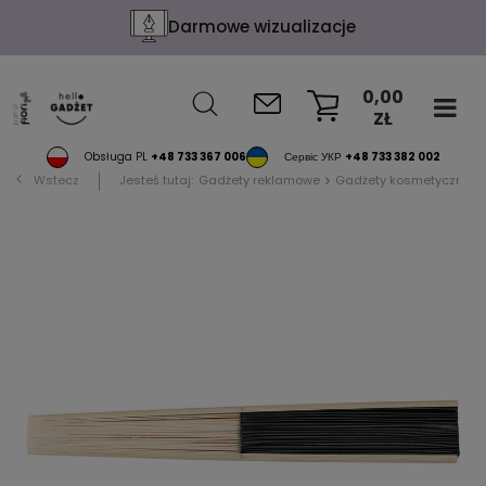
Darmowe wizualizacje
0,00
ZŁ
KOSZYK
Obsługa PL
+48 733 367 006
Сервіс УКР
+48 733 382 002
Wstecz
Jesteś tutaj:
Gadżety reklamowe
Gadżety kosmetyczne i 