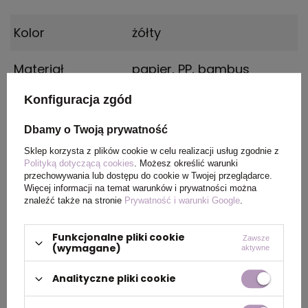
Kolor
żółty
Materiał
papier, PP, bambus
Konfiguracja zgód
Wymiary
36 x 21 x 0 cm
produktu
Dbamy o Twoją prywatność
Sklep korzysta z plików cookie w celu realizacji usług zgodnie z
Polityką dotyczącą cookies
. Możesz określić warunki
przechowywania lub dostępu do cookie w Twojej przeglądarce.
PAKOWANIE
Więcej informacji na temat warunków i prywatności można
znaleźć także na stronie
Prywatność i warunki Google
.
Wymiary
52 x 47 x 33 cm
Funkcjonalne pliki cookie
Zawsze
kartonu
(wymagane)
aktywne
zewnętrznego
Analityczne pliki cookie