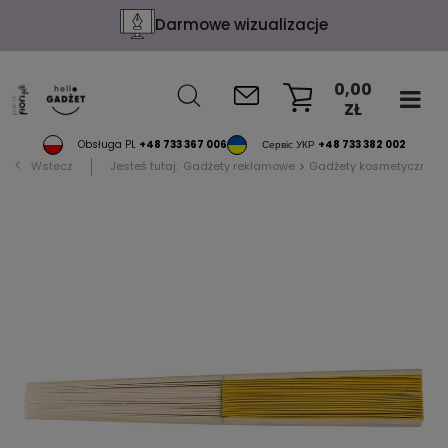
Darmowe wizualizacje
0,00
ZŁ
KOSZYK
Obsługa PL
+48 733 367 006
Сервіс УКР
+48 733 382 002
Wstecz
Jesteś tutaj:
Gadżety reklamowe
Gadżety kosmetyczne i 