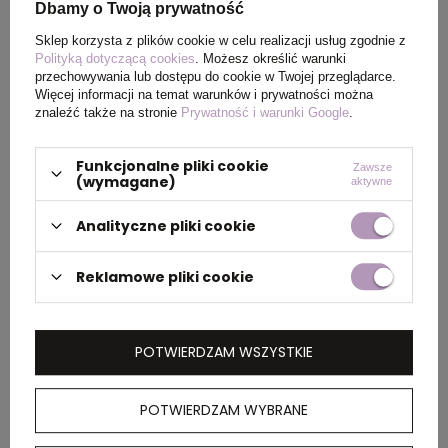
Dbamy o Twoją prywatność
Wymiary
15 x Ø 37 cm
Sklep korzysta z plików cookie w celu realizacji usług zgodnie z
produktu
Polityką dotyczącą cookies
. Możesz określić warunki
przechowywania lub dostępu do cookie w Twojej przeglądarce.
Więcej informacji na temat warunków i prywatności można
znaleźć także na stronie
Prywatność i warunki Google
.
PAKOWANIE
Funkcjonalne pliki cookie
Zawsze
(wymagane)
aktywne
Ilość szt. w
25
Analityczne pliki cookie
kartonie
wewnętrznym
Reklamowe pliki cookie
Wymiary
77 x 38 x 29 cm
kartonu
zewnętrznego
POTWIERDZAM WSZYSTKIE
POTWIERDZAM WYBRANE
OPIS