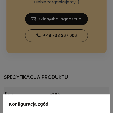
Ciebie zorganizujemy :)
sklep@hellogadzet.pl
+48 733 367 006
SPECYFIKACJA PRODUKTU
Kolor
szary
Konfiguracja zgód
Materiał
rPET