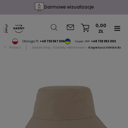
Darmowe wizualizacje
0,00
ZŁ
KOSZYK
Obsługa PL
+48 733 367 006
Сервіс УКР
+48 733 382 002
Wstecz
Jesteś tutaj:
Gadżety reklamowe
Kapelusz VINGA Balt