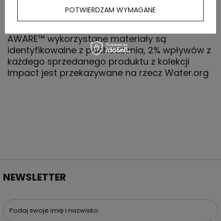
POTWIERDZAM WYMAGANE
Płócienny kapelusz typu bucket, wykonany w
30% z RPET, dzięki zastosowaniu technologii
AWARE™ wykorzystane materiały są
identyfikowalne z pochodzenia, 2% wpływów z
każdego sprzedanego produktu z kolekcji
Impact jest przekazywane na rzecz Water.org
NEWSLETTER
Podaj swoje imię i nazwisko