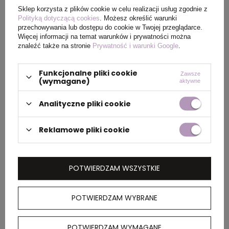
Sklep korzysta z plików cookie w celu realizacji usług zgodnie z
Wymiary
28 x 17,5 x 12 x Ø 18 cm
Polityką dotyczącą cookies
. Możesz określić warunki
produktu
przechowywania lub dostępu do cookie w Twojej przeglądarce.
Więcej informacji na temat warunków i prywatności można
znaleźć także na stronie
Prywatność i warunki Google
.
PAKOWANIE
Funkcjonalne pliki cookie
Zawsze
(wymagane)
aktywne
Analityczne pliki cookie
Ilość szt. w
25
kartonie
wewnętrznym
Reklamowe pliki cookie
Wymiary
58 x 40 x 35 cm
kartonu
POTWIERDZAM WSZYSTKIE
zewnętrznego
POTWIERDZAM WYBRANE
OPIS
POTWIERDZAM WYMAGANE