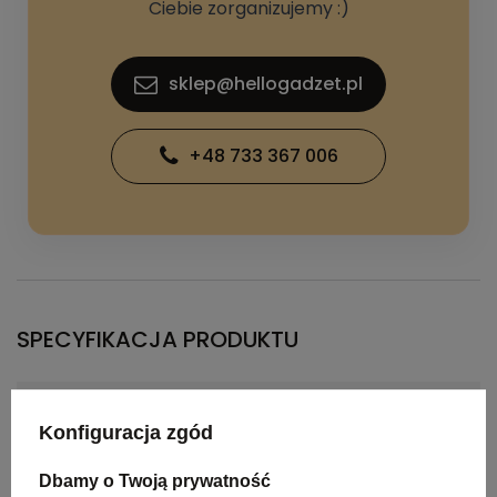
Ciebie zorganizujemy :)
sklep@hellogadzet.pl
+48 733 367 006
SPECYFIKACJA PRODUKTU
Kolor
szary
Konfiguracja zgód
Materiał
rPET
Dbamy o Twoją prywatność