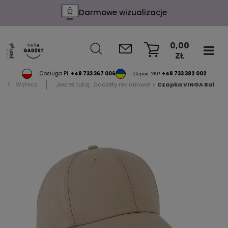
Konfekcja na życzenie
0,00
ZŁ
KOSZYK
Obsługa PL
+48 733 367 006
Сервіс УКР
+48 733 382 002
Wstecz
Jesteś tutaj:
Gadżety reklamowe
Czapka VINGA Baltim