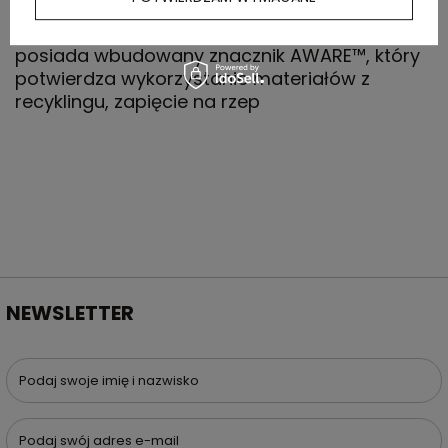
Czapka z daszkiem, 6 paneli, wykonana z RPET,
posiada wbudowany znacznik AWARE™, który
potwierdza wykorzystanie materiałów z
recyklingu, zapięcie na rzep
NEWSLETTER
Podaj swoje imię i nazwisko
Podaj swój adres e-mail