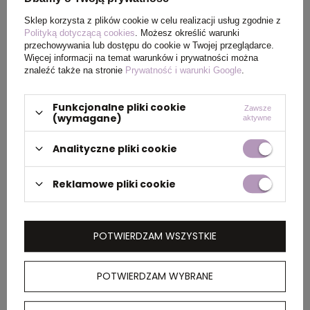
Sklep korzysta z plików cookie w celu realizacji usług zgodnie z
Waga
60
Polityką dotyczącą cookies
. Możesz określić warunki
produktu (g)
przechowywania lub dostępu do cookie w Twojej przeglądarce.
Więcej informacji na temat warunków i prywatności można
znaleźć także na stronie
Prywatność i warunki Google
.
Materiał
rPET
Funkcjonalne pliki cookie
Zawsze
Kolor
czerwony
(wymagane)
aktywne
Analityczne pliki cookie
PAKOWANIE
Reklamowe pliki cookie
Wymiary
55 x 22 x 32 cm
POTWIERDZAM WSZYSTKIE
kartonu
zewnętrznego
POTWIERDZAM WYBRANE
Waga
4,2
kartonu