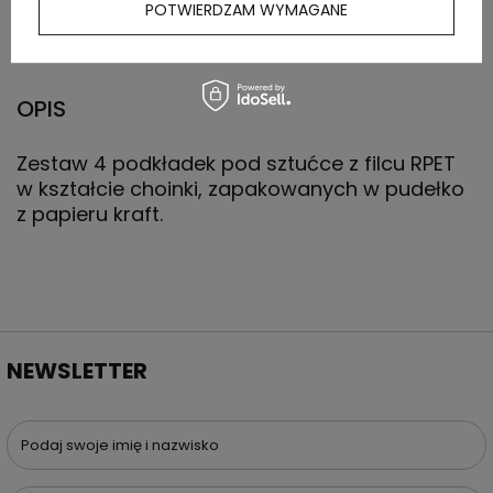
POTWIERDZAM WYMAGANE
zewnętrznego
OPIS
Zestaw 4 podkładek pod sztućce z filcu RPET
w kształcie choinki, zapakowanych w pudełko
z papieru kraft.
NEWSLETTER
Podaj swoje imię i nazwisko