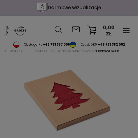
Darmowe wizualizacje
0,00
ZŁ
KOSZYK
Obsługa PL
+48 733 367 006
Сервіс УКР
+48 733 382 002
Wstecz
Jesteś tutaj:
Gadżety reklamowe
TREESGUARD