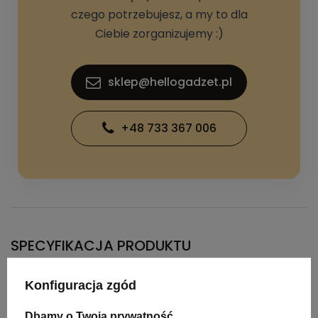
czego potrzebujesz, a my to dla
Ciebie zorganizujemy :)
sklep@hellogadzet.pl
+48 733 367 006
SPECYFIKACJA PRODUKTU
Konfiguracja zgód
Wymiary
16x2x21cm
produktu
Dbamy o Twoją prywatność