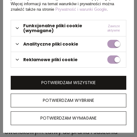
Więcej informacji na temat warunków i prywatności można
PAKOWANIE
znaleźć także na stronie
Prywatność i warunki Google
.
Funkcjonalne pliki cookie
Wymiary
45 x 32 x 23 cm
Zawsze
(wymagane)
aktywne
kartonu
zewnętrznego
Analityczne pliki cookie
Waga
6 kg
Reklamowe pliki cookie
kartonu
zewnętrznego
POTWIERDZAM WSZYSTKIE
OPIS
POTWIERDZAM WYBRANE
Techniczna koszulka raglanowa z krótkim
rękawem. Dekolt z krytymi szwami. Boczne
POTWIERDZAM WYMAGANE
rozcięcia z dopasowanym szwem
owerlokowym. Łatwy do prania i suszenia