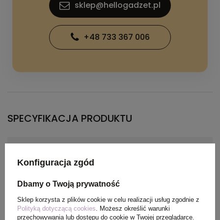
sklep@hellogadzet.pl
+48 733 367 006
SPECYFIKACJA PRODUKTU
Materiał
Splot Piqué100% Poliester,
150 g/m2
Konfiguracja zgód
Dbamy o Twoją prywatność
Kolor
błękit królewski
Sklep korzysta z plików cookie w celu realizacji usług zgodnie z
Polityką dotyczącą cookies
. Możesz określić warunki
przechowywania lub dostępu do cookie w Twojej przeglądarce.