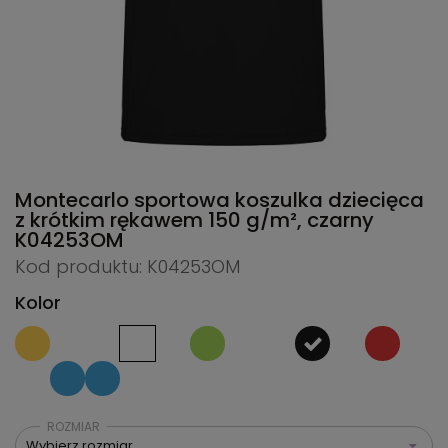
Montecarlo sportowa koszulka dziecięca
z krótkim rękawem 150 g/m², czarny
K04253OM
Kod produktu: K04253OM
Kolor
ROZMIAR
Wybierz rozmiar