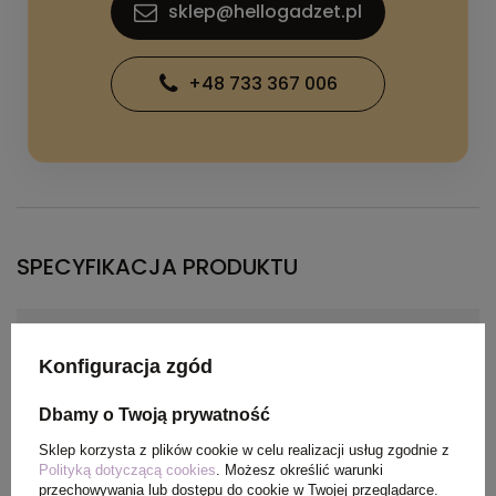
sklep@hellogadzet.pl
+48 733 367 006
SPECYFIKACJA PRODUKTU
Materiał
Splot Piqué100% Poliester,
150 g/m2
Konfiguracja zgód
Dbamy o Twoją prywatność
Kolor
czarny
Sklep korzysta z plików cookie w celu realizacji usług zgodnie z
Polityką dotyczącą cookies
. Możesz określić warunki
przechowywania lub dostępu do cookie w Twojej przeglądarce.