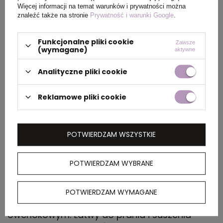
Więcej informacji na temat warunków i prywatności można
PAKOWANIE
znaleźć także na stronie
Prywatność i warunki Google
.
Funkcjonalne pliki cookie
Wymiary
45 x 32 x 23 cm
Zawsze
(wymagane)
aktywne
kartonu
zewnętrznego
Analityczne pliki cookie
Waga
6 kg
Reklamowe pliki cookie
kartonu
zewnętrznego
POTWIERDZAM WSZYSTKIE
OPIS
POTWIERDZAM WYBRANE
Techniczna koszulka raglanowa z krótkim
rękawem. Dekolt z krytymi szwami. Boczne
POTWIERDZAM WYMAGANE
rozcięcia z dopasowanym szwem
owerlokowym. Łatwy do prania i suszenia