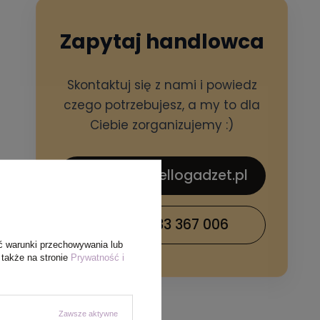
Zapytaj handlowca
Skontaktuj się z nami i powiedz
czego potrzebujesz, a my to dla
Ciebie zorganizujemy :)
sklep@hellogadzet.pl
+48 733 367 006
ć warunki przechowywania lub
 także na stronie
Prywatność i
Zawsze aktywne