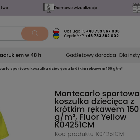
ztwo
Darmowe wizualizacje
Obsługa PL
+48 733 367 006
Сервіс УКР
+48 733 382 002
nadrukiem w 48 h
Gadżetowy doradca
Dla insty
arlo sportowa koszulka dziecięca z krótkim rękawem 150 g/m²
Montecarlo sportowa
koszulka dziecięca z
krótkim rękawem 150
g/m², Fluor Yellow
K04251CM
Kod produktu: K04251CM