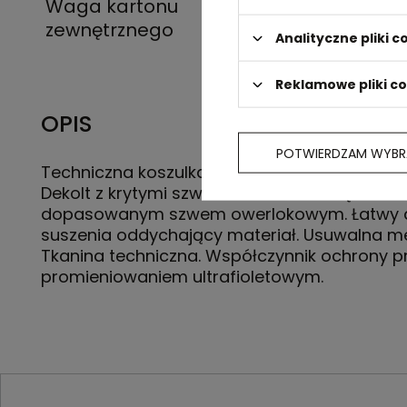
Waga kartonu
6 kg
zewnętrznego
Analityczne pliki c
Reklamowe pliki c
OPIS
POTWIERDZAM WYBR
Techniczna koszulka raglanowa z krótkim r
Dekolt z krytymi szwami. Boczne rozcięcia z
dopasowanym szwem owerlokowym. Łatwy do
suszenia oddychający materiał. Usuwalna me
Tkanina techniczna. Współczynnik ochrony p
promieniowaniem ultrafioletowym.