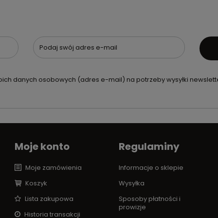
Podaj swój adres e-mail
ch danych osobowych (adres e-mail) na potrzeby wysyłki newslette
Moje konto
Regulaminy
Moje zamówienia
Informacje o sklepie
Koszyk
Wysyłka
Lista zakupowa
Sposoby płatności i
prowizje
Historia transakcji