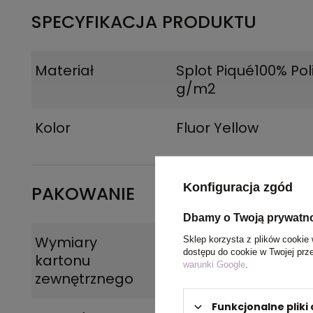
SPECYFIKACJA PRODUKTU
Materiał
Splot Piqué100% Poli
g/m2
Kolor
Fluor Yellow
Konfiguracja zgód
PAKOWANIE
Dbamy o Twoją prywatn
Wymiary
45 x 32 x 23 cm
Sklep korzysta z plików cookie 
dostępu do cookie w Twojej prz
kartonu
warunki Google
.
zewnętrznego
Funkcjonalne plik