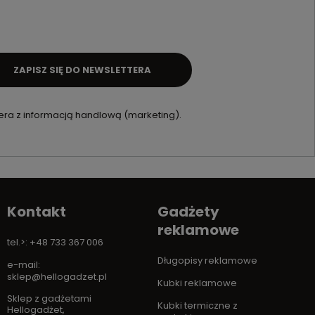
ZAPISZ SIĘ DO NEWSLETTERA
ra z informacją handlową (marketing).
Kontakt
Gadżety
reklamowe
tel.>: +48 733 367 006
Długopisy reklamowe
e-mail:
sklep@hellogadzet.pl
Kubki reklamowe
Sklep z gadżetami
Kubki termiczne z
Hellogadżet
,