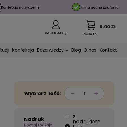
Konfekcja na życzenie
Firma godna zaufania
0,00 ZŁ
ZALOGUJ SIĘ
KOSZYK
tucji
Konfekcja
Baza wiedzy
Blog
O nas
Kontakt
Wybierz ilość:
z
Nadruk
nadrukiem
Poznaj rodzaje
bez