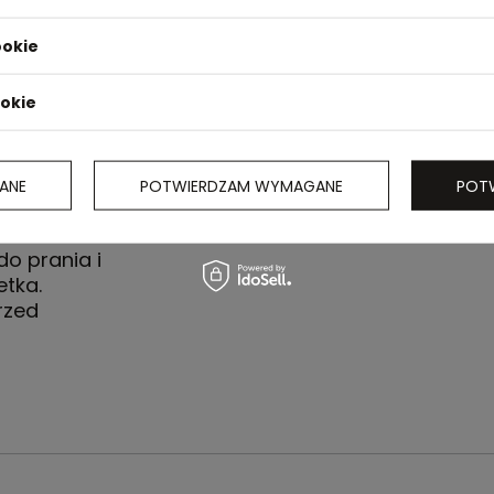
ookie
ookie
ANE
POTWIERDZAM WYMAGANE
POT
ękawem.
 prania i
tka.
rzed