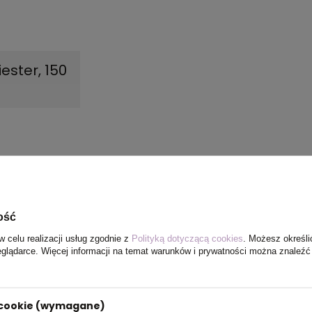
ester, 150
ość
w celu realizacji usług zgodnie z
Polityką dotyczącą cookies
. Możesz określi
eglądarce. Więcej informacji na temat warunków i prywatności można znaleźć
i cookie (wymagane)