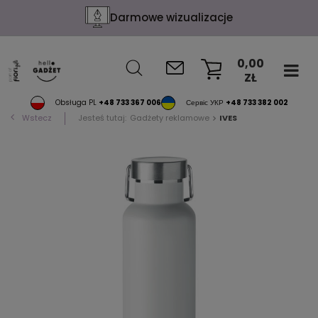
Darmowe wizualizacje
0,00
ZŁ
KOSZYK
Obsługa PL
+48 733 367 006
Сервіс УКР
+48 733 382 002
Wstecz
Jesteś tutaj:
Gadżety reklamowe
IVES