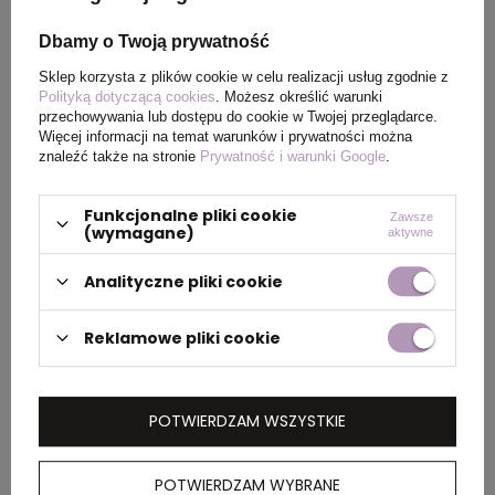
tampodruk-2
Dbamy o Twoją prywatność
Wymiary
Ø7x24cm
Sklep korzysta z plików cookie w celu realizacji usług zgodnie z
Polityką dotyczącą cookies
. Możesz określić warunki
produktu
przechowywania lub dostępu do cookie w Twojej przeglądarce.
Więcej informacji na temat warunków i prywatności można
znaleźć także na stronie
Prywatność i warunki Google
.
Waga
350
produktu (g)
Funkcjonalne pliki cookie
Zawsze
(wymagane)
aktywne
Materiał
stal nierdzewna z
recyklingu
Analityczne pliki cookie
Kolor
Bialy
Reklamowe pliki cookie
POTWIERDZAM WSZYSTKIE
PAKOWANIE
POTWIERDZAM WYBRANE