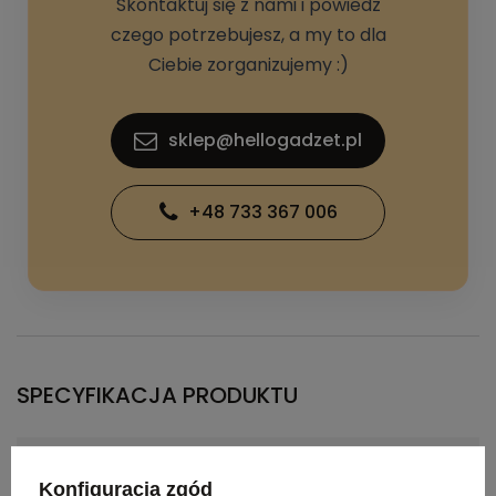
Skontaktuj się z nami i powiedz
czego potrzebujesz, a my to dla
Ciebie zorganizujemy :)
sklep@hellogadzet.pl
+48 733 367 006
SPECYFIKACJA PRODUKTU
Znakowanie
wycena indywidualna
,
Konfiguracja zgód
sitodruk-2
,
grawer-2
,