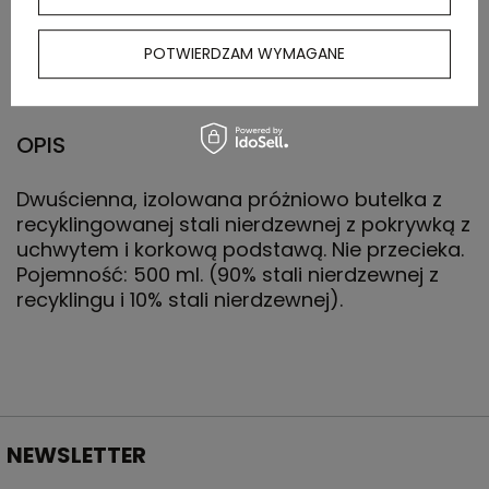
Wymiary
0 x 0 x 0 cm
kartonu
POTWIERDZAM WYMAGANE
zewnętrznego
OPIS
Dwuścienna, izolowana próżniowo butelka z
recyklingowanej stali nierdzewnej z pokrywką z
uchwytem i korkową podstawą. Nie przecieka.
Pojemność: 500 ml. (90% stali nierdzewnej z
recyklingu i 10% stali nierdzewnej).
NEWSLETTER