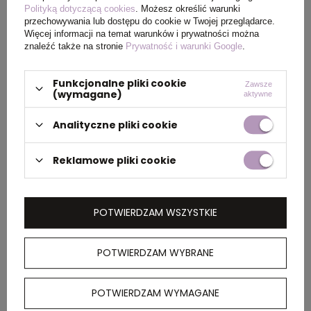
Polityką dotyczącą cookies
. Możesz określić warunki
Wymiary
Ø97 x 59,5 cm
przechowywania lub dostępu do cookie w Twojej przeglądarce.
produktu
Więcej informacji na temat warunków i prywatności można
znaleźć także na stronie
Prywatność i warunki Google
.
Funkcjonalne pliki cookie
Zawsze
(wymagane)
PAKOWANIE
aktywne
Analityczne pliki cookie
Wymiary
54 x 29 x 13 cm
kartonu
Reklamowe pliki cookie
zewnętrznego
Waga
9,8
POTWIERDZAM WSZYSTKIE
kartonu
zewnętrznego
POTWIERDZAM WYBRANE
POTWIERDZAM WYMAGANE
OPIS