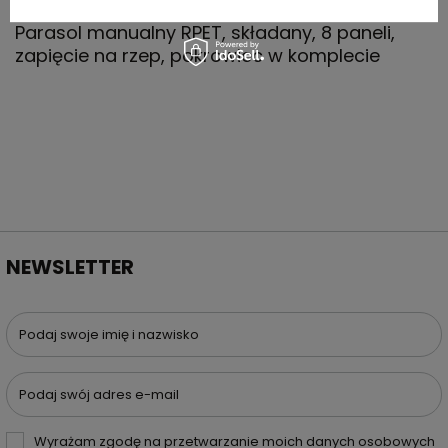
Parasol manualny RPET, składany, 8 paneli,
zapięcie na rzep, pokrowiec w komplecie
NEWSLETTER
Podaj swoje imię i nazwisko
Podaj swój adres e-mail
Wyrażam zgodę na przetwarzanie moich danych osobowych