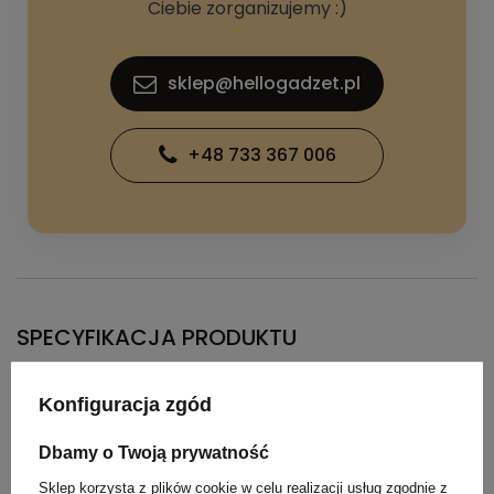
Ciebie zorganizujemy :)
sklep@hellogadzet.pl
+48 733 367 006
SPECYFIKACJA PRODUKTU
Konfiguracja zgód
Kolor
szary
Dbamy o Twoją prywatność
Materiał
RPET, PP, metal
Sklep korzysta z plików cookie w celu realizacji usług zgodnie z