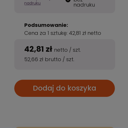
nadruku
nadruku
Podsumowanie:
Cena za 1 sztukę:
42,81 zł
netto
42,81 zł
netto
/
szt.
52,66 zł
brutto
/
szt.
Dodaj do koszyka