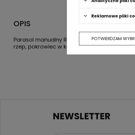
Analityczne pliki c
Reklamowe pliki c
OPIS
POTWIERDZAM WYBR
Parasol manualny RPET, składany, 8 paneli, z
rzep, pokrowiec w komplecie
NEWSLETTER