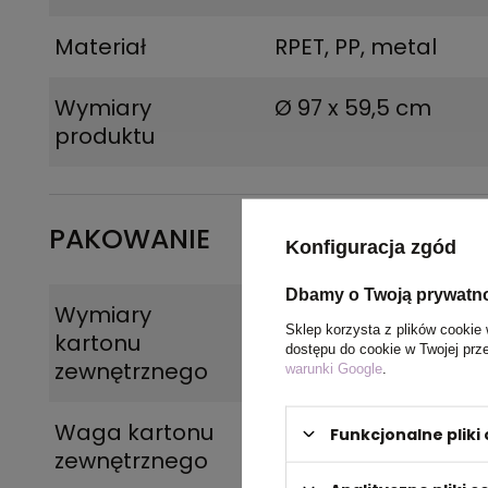
Materiał
RPET, PP, metal
Wymiary
Ø 97 x 59,5 cm
produktu
PAKOWANIE
Konfiguracja zgód
Dbamy o Twoją prywatn
Wymiary
54 x 29 x 13 cm
Sklep korzysta z plików cookie 
kartonu
dostępu do cookie w Twojej prz
zewnętrznego
warunki Google
.
Waga kartonu
9,8
Funkcjonalne plik
zewnętrznego