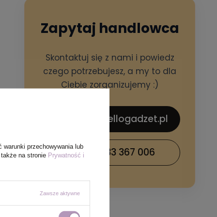
Zapytaj handlowca
Skontaktuj się z nami i powiedz
czego potrzebujesz, a my to dla
Ciebie zorganizujemy :)
sklep@hellogadzet.pl
ć warunki przechowywania lub
+48 733 367 006
 także na stronie
Prywatność i
Zawsze aktywne