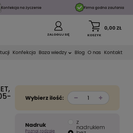
Konfekcja na życzenie
Firma godna zaufania
0,00 ZŁ
ZALOGUJ SIĘ
KOSZYK
tucji
Konfekcja
Baza wiedzy
Blog
O nas
Kontakt
ET,
05-
Wybierz ilość:
z
Nadruk
nadrukiem
Poznaj rodzaje
bez