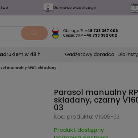
ztwo
Darmowe wizualizacje
Obsługa PL
+48 733 367 006
Сервіс УКР
+48 733 382 002
nadrukiem w 48 h
Gadżetowy doradca
Dla insty
sol manualny RPET, składany
Parasol manualny RP
składany, czarny
V16
03
Kod produktu: V1605-03
Produkt dostępny
Darmowa dostawa