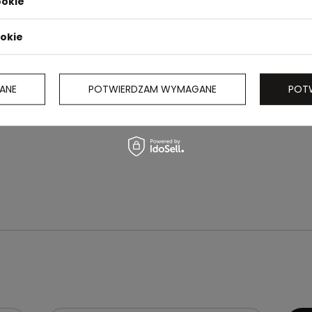
ookie
ookie
ANE
POTWIERDZAM WYMAGANE
POT
apięcie na