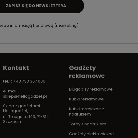
ZAPISZ SIĘ DO NEWSLETTERA
ra z informacją handlową (marketing).
Kontakt
Gadżety
reklamowe
tel.>: +48 733 367 006
Długopisy reklamowe
e-mail:
sklep@hellogadzet.pl
Kubki reklamowe
Sklep z gadżetami
Kubki termiczne z
Hellogadżet
,
nadrukiem
ul. Traugutta 143
,
71-314
Szczecin
Torby z nadrukiem
Gadżety elektroniczne