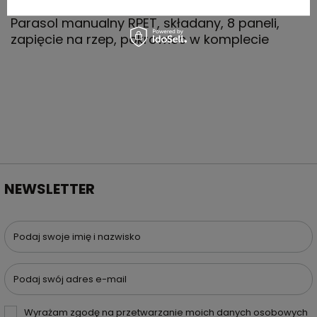
Parasol manualny RPET, składany, 8 paneli,
zapięcie na rzep, pokrowiec w komplecie
NEWSLETTER
Podaj swoje imię i nazwisko
Podaj swój adres e-mail
Wyrażam zgodę na przetwarzanie moich danych osobowych