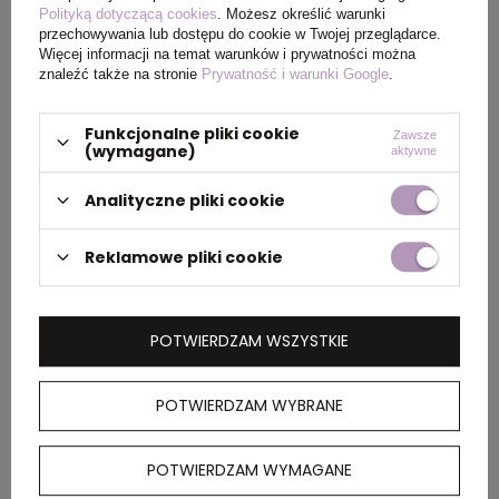
Polityką dotyczącą cookies
. Możesz określić warunki
Wymiary
Ø97 x 59,5 cm
przechowywania lub dostępu do cookie w Twojej przeglądarce.
produktu
Więcej informacji na temat warunków i prywatności można
znaleźć także na stronie
Prywatność i warunki Google
.
Funkcjonalne pliki cookie
Zawsze
(wymagane)
PAKOWANIE
aktywne
Analityczne pliki cookie
Wymiary
54 x 29 x 13 cm
kartonu
Reklamowe pliki cookie
zewnętrznego
Waga
9,8
POTWIERDZAM WSZYSTKIE
kartonu
zewnętrznego
POTWIERDZAM WYBRANE
POTWIERDZAM WYMAGANE
OPIS