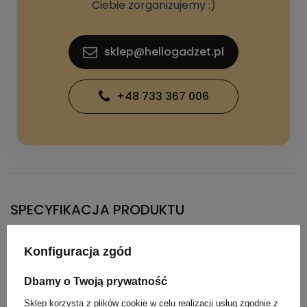
Ciebie zorganizujemy :)
sklep@hellogadzet.pl
+48 733 367 006
SPECYFIKACJA PRODUKTU
Konfiguracja zgód
Kolor
czerwony
Dbamy o Twoją prywatność
Materiał
RPET, PP, metal
Sklep korzysta z plików cookie w celu realizacji usług zgodnie z