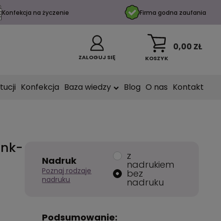
Konfekcja na życzenie
Firma godna zaufania
0,00 ZŁ
ZALOGUJ SIĘ
KOSZYK
tucji
Konfekcja
Baza wiedzy
Blog
O nas
Kontakt
ink-
z
Nadruk
nadrukiem
Poznaj rodzaje
bez
nadruku
nadruku
Podsumowanie: