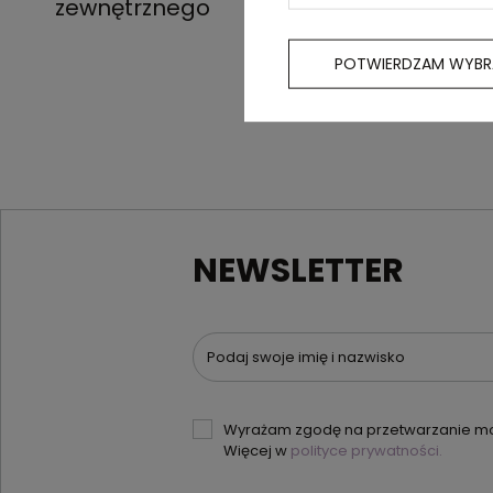
zewnętrznego
POTWIERDZAM WYBR
NEWSLETTER
Podaj swoje imię i nazwisko
Wyrażam zgodę na przetwarzanie moi
Więcej w
polityce prywatności.