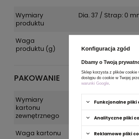
Wymiary
Dia. 37 / Strap: 0 
produktu
Waga
115
produktu (g)
Konfiguracja zgód
Dbamy o Twoją prywatn
Sklep korzysta z plików cookie 
PAKOWANIE
dostępu do cookie w Twojej prz
warunki Google
.
Wymiary
281 x 211 x 321
Funkcjonalne plik
kartonu
zewnętrznego
Analityczne pliki c
Waga kartonu
2.7
Reklamowe pliki c