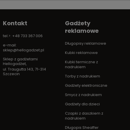
Kontakt
Gadżety
reklamowe
tel.>: +48 733 367 006
Długopisy reklamowe
e-mail:
sklep@hellogadzet.pl
Kubki reklamowe
Sklep z gadżetami
Kubki termiczne z
Hellogadżet
,
nadrukiem
ul. Traugutta 143
,
71-314
Szczecin
Torby z nadrukiem
Gadżety elektroniczne
Smycz z nadrukiem
Gadżety dla dzieci
Czapki z daszkiem z
nadrukiem
Długopis Sheaffer