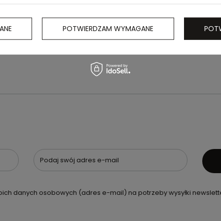
ANE
POTWIERDZAM WYMAGANE
POT
Podaj swój adres e-mail
ch danych osobowych (adres e-mail) na potrzeby wysyłki newslette