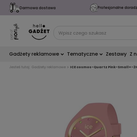
Profesjonalne dorad
Darmowa dostawa
Gadżety reklamowe
Tematyczne
Zestawy
Z 
Jesteś tutaj:
Gadżety reklamowe
ICE cosmos-Quartz Pink-Small+-2