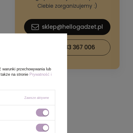
Ciebie zorganizujemy :)
sklep@hellogadzet.pl
+48 733 367 006
ć warunki przechowywania lub
 także na stronie
Prywatność i
Zawsze aktywne