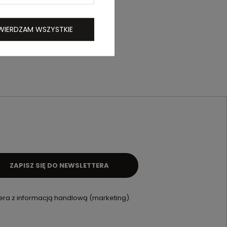
WIERDZAM WSZYSTKIE
ZAPISZ SIĘ DO NEWSLETTERA
ra z informacją handlową (marketing).