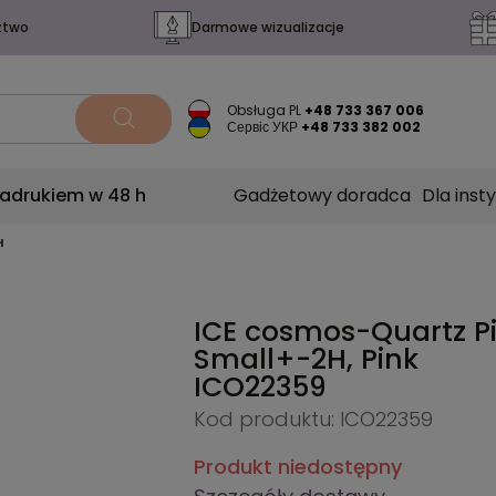
ztwo
Darmowe wizualizacje
Obsługa PL
+48 733 367 006
Сервіс УКР
+48 733 382 002
nadrukiem w 48 h
Gadżetowy doradca
Dla insty
H
ICE cosmos-Quartz P
Small+-2H, Pink
ICO22359
Kod produktu: ICO22359
Produkt niedostępny