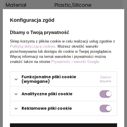
Materiał
Plastic,Silicone
Kolor
blue
Konfiguracja zgód
Dbamy o Twoją prywatność
Wymiary
Dia. 35.7 / Strap: 0 mm
produktu
Sklep korzysta z plików cookie w celu realizacji usług zgodnie z
Polityką dotyczącą cookies
. Możesz określić warunki
przechowywania lub dostępu do cookie w Twojej przeglądarce.
Waga
84
Więcej informacji na temat warunków i prywatności można
znaleźć także na stronie
Prywatność i warunki Google
.
produktu (g)
Funkcjonalne pliki cookie
Zawsze
(wymagane)
aktywne
PAKOWANIE
Analityczne pliki cookie
Waga
1.02
Reklamowe pliki cookie
kartonu
zewnętrznego