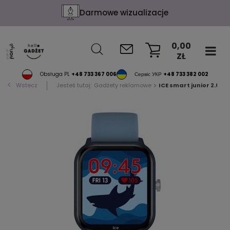
Darmowe wizualizacje
0,00
ZŁ
KOSZYK
Obsługa PL
+48 733 367 006
Сервіс УКР
+48 733 382 002
Wstecz
Jesteś tutaj:
Gadżety reklamowe
ICE smart junior 2.0-B