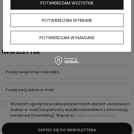
POTWIERDZAM WSZYSTKIE
POTWIERDZAM WYBRANE
POTWIERDZAM WYMAGANE
NEWSLETTER
Podaj swoje imię i nazwisko
Podaj swój adres e-mail
Wyrażam zgodę na przetwarzanie moich danych osobowych
(adres e-mail) na potrzeby wysyłki newslettera z informacją
handlową (marketing). Więcej w
polityce prywatności.
ZAPISZ SIĘ DO NEWSLETTERA