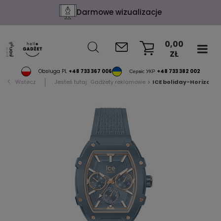
Darmowe wizualizacje
0,00
ZŁ
KOSZYK
Obsługa PL
+48 733 367 006
Сервіс УКР
+48 733 382 002
Wstecz
Jesteś tutaj:
Gadżety reklamowe
ICE boliday-Horizon 