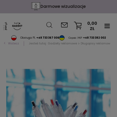
Darmowe wizualizacje
0,00
ZŁ
KOSZYK
Obsługa PL
+48 733 367 006
Сервіс УКР
+48 733 382 002
Wstecz
Jesteś tutaj:
Gadżety reklamowe
Długopisy reklamowe