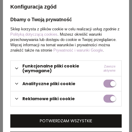
Kolor tuszu
Blue
Konfiguracja zgód
Wymiary
Ø1 x 14,3 cm
Dbamy o Twoją prywatność
produktu
Sklep korzysta z plików cookie w celu realizacji usług zgodnie z
Polityką dotyczącą cookies
. Możesz określić warunki
Waga
11
przechowywania lub dostępu do cookie w Twojej przeglądarce.
Więcej informacji na temat warunków i prywatności można
produktu (g)
znaleźć także na stronie
Prywatność i warunki Google
.
Funkcjonalne pliki cookie
Zawsze
(wymagane)
aktywne
PAKOWANIE
Analityczne pliki cookie
Ilość szt. w
50
Reklamowe pliki cookie
kartonie
wewnętrznym
POTWIERDZAM WSZYSTKIE
Wymiary
52,5 x 31 x 21 cm
kartonu