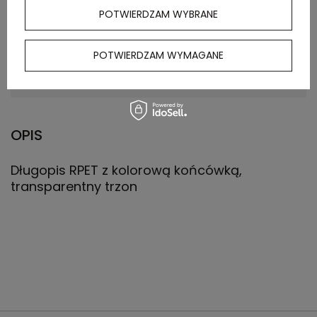
zewnętrznego
POTWIERDZAM WYBRANE
Waga
12
POTWIERDZAM WYMAGANE
kartonu
zewnętrznego
OPIS
Długopis RPET z kolorową końcówką,
transparentny trzon