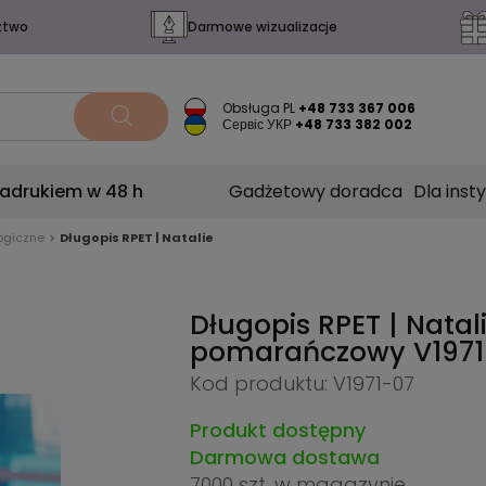
ztwo
Darmowe wizualizacje
Obsługa PL
+48 733 367 006
Сервіс УКР
+48 733 382 002
nadrukiem w 48 h
Gadżetowy doradca
Dla insty
ogiczne
Długopis RPET | Natalie
Długopis RPET | Natali
pomarańczowy
V197
Kod produktu: V1971-07
Produkt dostępny
Darmowa dostawa
7000 szt.
w magazynie