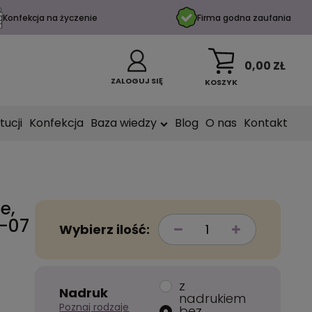
Konfekcja na życzenie
Firma godna zaufania
0,00 ZŁ
ZALOGUJ SIĘ
KOSZYK
tucji
Konfekcja
Baza wiedzy
Blog
O nas
Kontakt
e,
1-07
Wybierz ilość:
z
Nadruk
nadrukiem
Poznaj rodzaje
bez