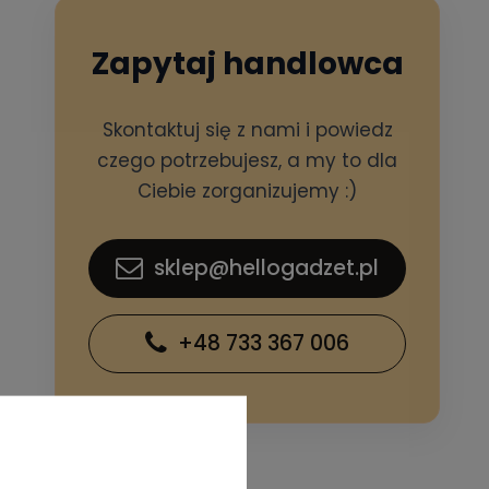
Zapytaj handlowca
Skontaktuj się z nami i powiedz
czego potrzebujesz, a my to dla
Ciebie zorganizujemy :)
sklep@hellogadzet.pl
+48 733 367 006