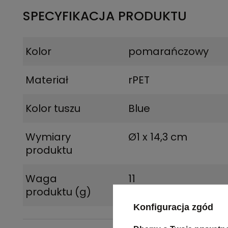
SPECYFIKACJA PRODUKTU
Kolor
pomarańczowy
Materiał
rPET
Kolor tuszu
Blue
Wymiary
Ø1 x 14,3 cm
produktu
Waga
11
produktu (g)
Konfiguracja zgód