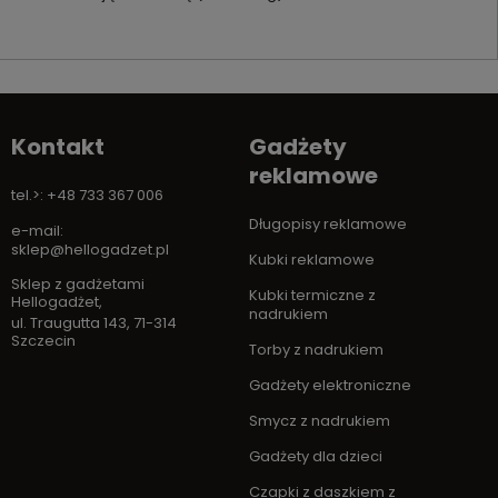
Kontakt
Gadżety
reklamowe
tel.>: +48 733 367 006
Długopisy reklamowe
e-mail:
sklep@hellogadzet.pl
Kubki reklamowe
Sklep z gadżetami
Kubki termiczne z
Hellogadżet
,
nadrukiem
ul. Traugutta 143
,
71-314
Szczecin
Torby z nadrukiem
Gadżety elektroniczne
Smycz z nadrukiem
Gadżety dla dzieci
Czapki z daszkiem z