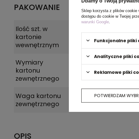
Dbamy o Twoją prywatn
PAKOWANIE
Sklep korzysta z plików cookie 
dostępu do cookie w Twojej prz
warunki Google
.
Ilość szt. w
50
kartonie
Funkcjonalne plik
wewnętrznym
Analityczne pliki c
Wymiary
52,5 x 31 x 21 cm
kartonu
Reklamowe pliki c
zewnętrznego
Waga kartonu
12
POTWIERDZAM WYBR
zewnętrznego
OPIS