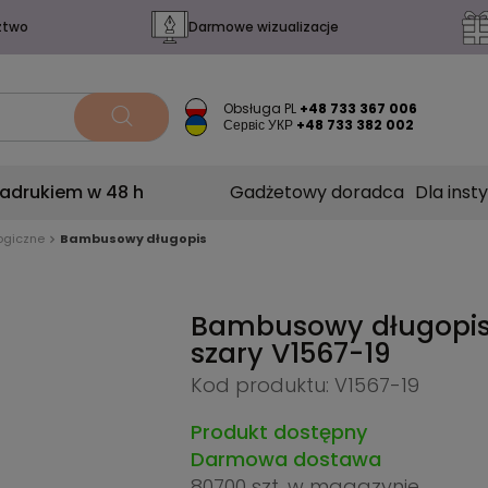
ztwo
Darmowe wizualizacje
Obsługa PL
+48 733 367 006
Сервіс УКР
+48 733 382 002
nadrukiem w 48 h
Gadżetowy doradca
Dla insty
ogiczne
Bambusowy długopis
Bambusowy długopis
szary
V1567-19
Kod produktu: V1567-19
Produkt dostępny
Darmowa dostawa
80700 szt.
w magazynie