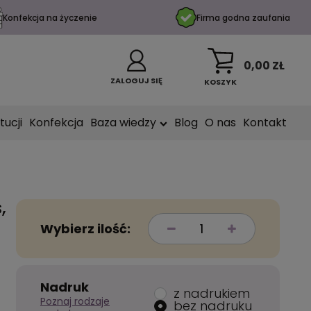
Konfekcja na życzenie
Firma godna zaufania
0,00 ZŁ
ZALOGUJ SIĘ
KOSZYK
tucji
Konfekcja
Baza wiedzy
Blog
O nas
Kontakt
,
Wybierz ilość:
Nadruk
z nadrukiem
Poznaj rodzaje
bez nadruku