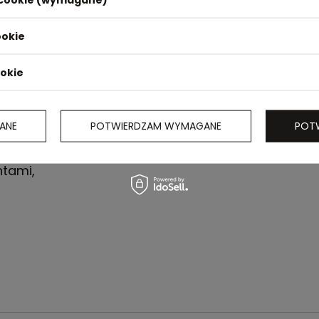
ookie
ookie
ANE
POTWIERDZAM WYMAGANE
POT
tami,