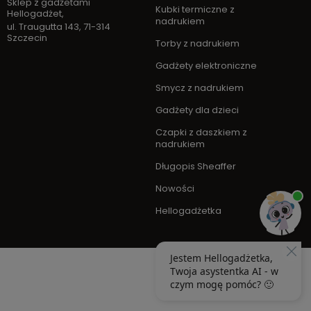
Sklep z gadżetami
Kubki termiczne z
Hellogadżet
,
nadrukiem
ul. Traugutta 143
,
71-314
Szczecin
Torby z nadrukiem
Gadżety elektroniczne
Smycz z nadrukiem
Gadżety dla dzieci
Czapki z daszkiem z
nadrukiem
Długopis Sheaffer
Nowości
Hellogadżetka