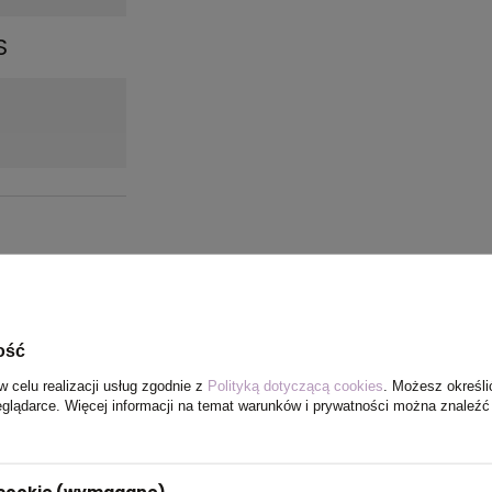
S
ość
w celu realizacji usług zgodnie z
Polityką dotyczącą cookies
. Możesz określi
eglądarce. Więcej informacji na temat warunków i prywatności można znaleźć
i cookie (wymagane)