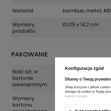
Materiał
bambus, metal, AB
Wymiary
Ø1,05 x 14,2 cm
produktu
PAKOWANIE
Konfiguracja zgód
Ilość szt. w
50
kartonie
Dbamy o Twoją prywatn
wewnętrznym
Sklep korzysta z plików cookie 
dostępu do cookie w Twojej prz
warunki Google
.
Wymiary
47 x 16 x 18 cm
kartonu
Funkcjonalne plik