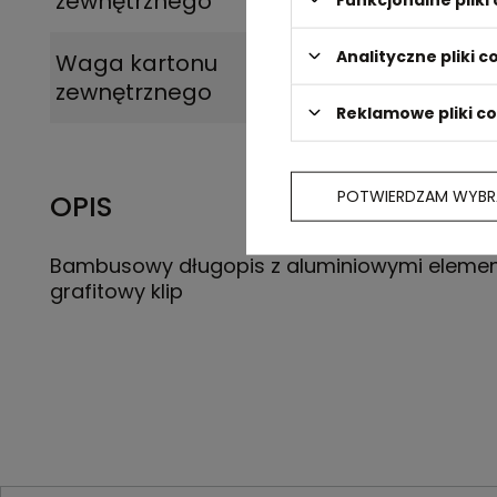
zewnętrznego
Analityczne pliki c
Waga kartonu
8,5
zewnętrznego
Reklamowe pliki c
POTWIERDZAM WYBR
OPIS
Bambusowy długopis z aluminiowymi elemen
grafitowy klip