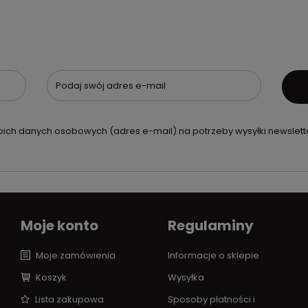
Podaj swój adres e-mail
ch danych osobowych (adres e-mail) na potrzeby wysyłki newslette
Moje konto
Regulaminy
Moje zamówienia
Informacje o sklepie
Koszyk
Wysyłka
Lista zakupowa
Sposoby płatności i