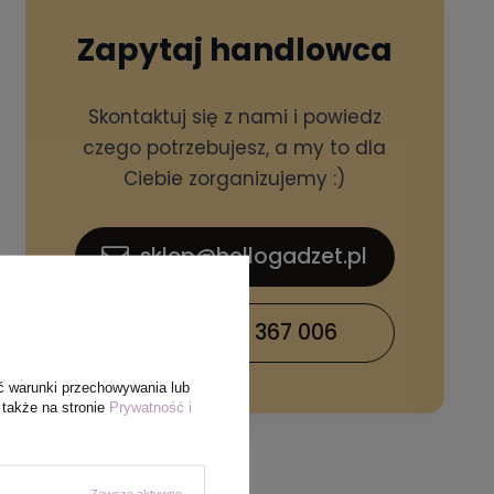
Zapytaj handlowca
Skontaktuj się z nami i powiedz
czego potrzebujesz, a my to dla
Ciebie zorganizujemy :)
sklep@hellogadzet.pl
+48 733 367 006
ć warunki przechowywania lub
 także na stronie
Prywatność i
Zawsze aktywne