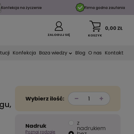
Konfekcja na życzenie
Firma godna zaufania
0,00 ZŁ
ZALOGUJ SIĘ
KOSZYK
tucji
Konfekcja
Baza wiedzy
Blog
O nas
Kontakt
Wybierz ilość:
gu,
z
Nadruk
nadrukiem
Poznaj rodzaje
bez