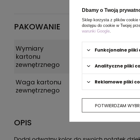
Dbamy o Twoją prywatn
Sklep korzysta z plików cookie 
PAKOWANIE
dostępu do cookie w Twojej prz
warunki Google
.
Wymiary
46 x 31 x 25 cm
Funkcjonalne plik
kartonu
zewnętrznego
Analityczne pliki c
Waga kartonu
23 kg
Reklamowe pliki c
zewnętrznego
POTWIERDZAM WYBR
OPIS
Dodaj odważny kolor do swoich notatek dzię