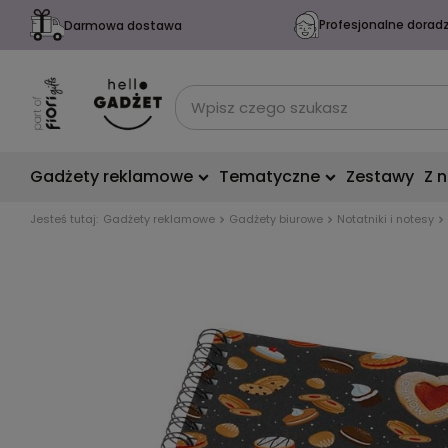
Profesjonalne dorad
Darmowa dostawa
Gadżety reklamowe
Tematyczne
Zestawy
Z 
Jesteś tutaj:
Gadżety reklamowe
Gadżety biurowe
Notatniki i notesy