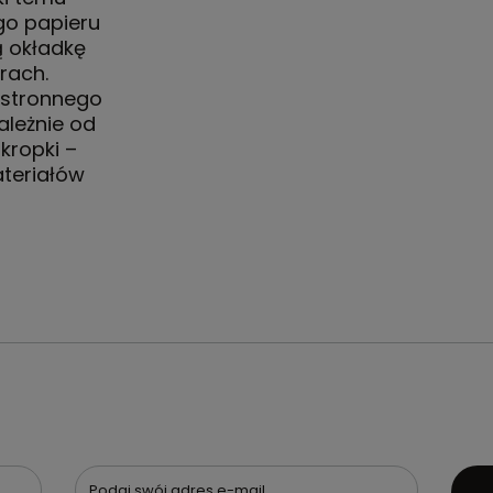
go papieru
ą okładkę
rach.
hstronnego
ależnie od
kropki –
teriałów
Podaj swój adres e-mail