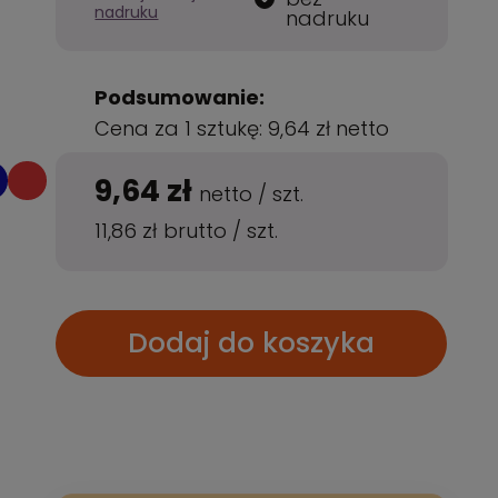
nadruku
nadruku
Podsumowanie:
Cena za 1 sztukę:
9,64 zł
netto
9,64 zł
netto
/
szt.
11,86 zł
brutto
/
szt.
Dodaj do koszyka