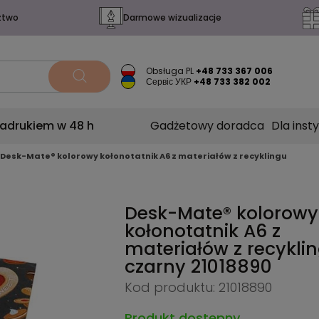
ztwo
Darmowe wizualizacje
Obsługa PL
+48 733 367 006
Сервіс УКР
+48 733 382 002
nadrukiem w 48 h
Gadżetowy doradca
Dla insty
Desk-Mate® kolorowy kołonotatnik A6 z materiałów z recyklingu
Desk-Mate® kolorowy
kołonotatnik A6 z
materiałów z recyklin
czarny
21018890
Kod produktu: 21018890
Produkt dostępny