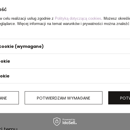
ość
w celu realizacji usług zgodnie z
Polityką dotyczącą cookies
. Możesz określi
eglądarce. Więcej informacji na temat warunków i prywatności można znaleźć
i cookie (wymagane)
ookie
ookie
ANE
POTWIERDZAM WYMAGANE
POT
ki temu