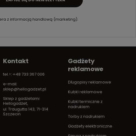
ra z informacją handlową (marketing).
Kontakt
Gadżety
reklamowe
tel.>: +48 733 367 006
Długopisy reklamowe
e-mail:
sklep@hellogadzet.pl
Kubki reklamowe
Sklep z gadżetami
Kubki termiczne z
Hellogadżet
,
nadrukiem
ul. Traugutta 143
,
71-314
Szczecin
Torby z nadrukiem
Gadżety elektroniczne
Smycz z nadrukiem