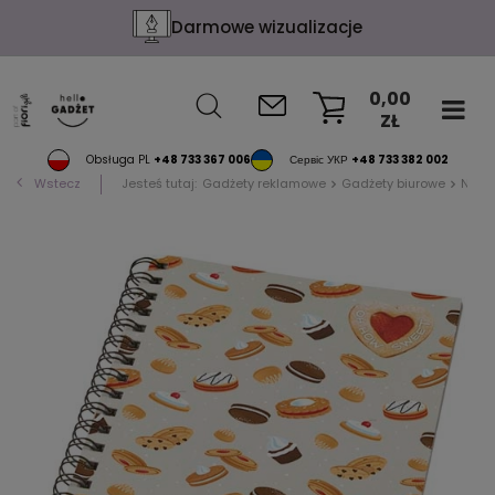
Darmowe wizualizacje
0,00
ZŁ
KOSZYK
Obsługa PL
+48 733 367 006
Сервіс УКР
+48 733 382 002
Wstecz
Jesteś tutaj:
Gadżety reklamowe
Gadżety biurowe
Notat