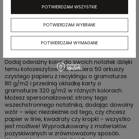
POTWIERDZAM WSZYSTKIE
Waga
23 kg
kartonu
zewnętrznego
POTWIERDZAM WYBRANE
POTWIERDZAM WYMAGANE
OPIS
Dodaj odważny kolor do swoich notatek dzięki
temu kołozeszytowi A6. Zawiera 50 arkuszy
czystego papieru z recyklingu o gramaturze
80 g/m2 i przednią okładkę karty o
gramaturze 320 g/m2 w różnych kolorach.
Możesz spersonalizować strony tego
wszechstronnego notatnika, dodając dowolny
wzór – więc niezależnie od tego, czy chcesz
papier w linie, kwadraty czy kropki – wszystko
jest możliwe! Wyprodukowany z materiałów
pozyskiwanych w zrównoważony sposób.