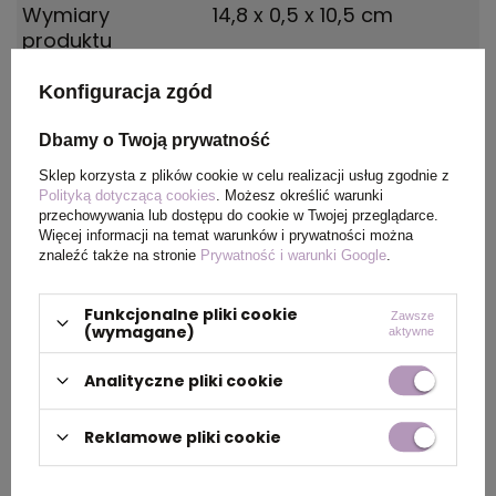
Wymiary
14,8 x 0,5 x 10,5 cm
produktu
Konfiguracja zgód
Waga
69
produktu (g)
Dbamy o Twoją prywatność
Sklep korzysta z plików cookie w celu realizacji usług zgodnie z
Materiał
Papier z recyklingu, Karton
Polityką dotyczącą cookies
. Możesz określić warunki
przechowywania lub dostępu do cookie w Twojej przeglądarce.
Więcej informacji na temat warunków i prywatności można
Kolor
kość słoniowa
znaleźć także na stronie
Prywatność i warunki Google
.
Funkcjonalne pliki cookie
Zawsze
(wymagane)
aktywne
PAKOWANIE
Analityczne pliki cookie
Wymiary
46 x 31 x 25 cm
kartonu
Reklamowe pliki cookie
zewnętrznego