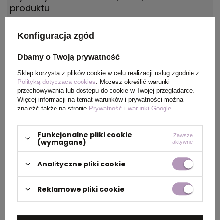
produktu
Waga
150
Konfiguracja zgód
produktu (g)
Dbamy o Twoją prywatność
Materiał
Papier z recyklingu, Karton
Sklep korzysta z plików cookie w celu realizacji usług zgodnie z
Polityką dotyczącą cookies
. Możesz określić warunki
przechowywania lub dostępu do cookie w Twojej przeglądarce.
Kolor
kość słoniowa
Więcej informacji na temat warunków i prywatności można
znaleźć także na stronie
Prywatność i warunki Google
.
Funkcjonalne pliki cookie
Zawsze
PAKOWANIE
(wymagane)
aktywne
Analityczne pliki cookie
Wymiary
46 x 31 x 25 cm
kartonu
Reklamowe pliki cookie
zewnętrznego