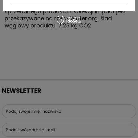
recyklingu, 2% wpływów z każdego
sprzedanego produktu z kolekcji Impact jest
przekazywane na rzecz Water.org, ślad
węglowy produktu: 7,23 kg CO2
NEWSLETTER
Podaj swoje imię i nazwisko
Podaj swój adres e-mail