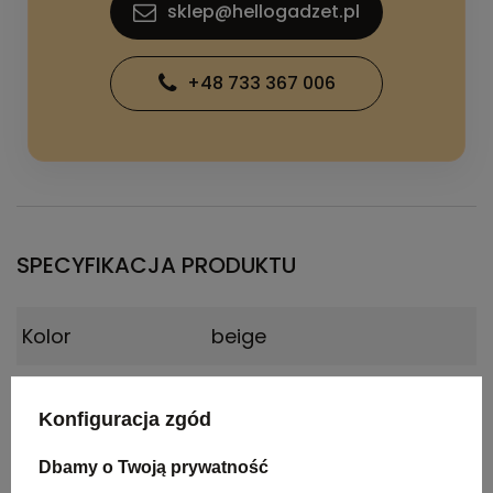
sklep@hellogadzet.pl
+48 733 367 006
SPECYFIKACJA PRODUKTU
Kolor
beige
Materiał
Poliester z recyklingu
Konfiguracja zgód
Wymiary
68 x 66 x 0,5 cm
Dbamy o Twoją prywatność
produktu