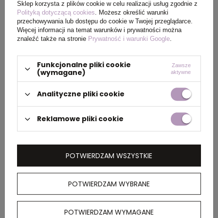
Sklep korzysta z plików cookie w celu realizacji usług zgodnie z
Polityką dotyczącą cookies
. Możesz określić warunki
Rozmiar
XXXL
przechowywania lub dostępu do cookie w Twojej przeglądarce.
Więcej informacji na temat warunków i prywatności można
znaleźć także na stronie
Prywatność i warunki Google
.
PAKOWANIE
Funkcjonalne pliki cookie
Zawsze
(wymagane)
aktywne
Wymiary
60 x 40 x 30 cm
Analityczne pliki cookie
kartonu
zewnętrznego
Reklamowe pliki cookie
OPIS
POTWIERDZAM WSZYSTKIE
Damski bezrękawnik, kamizelka, wykonany z
POTWIERDZAM WYBRANE
poliestru pochodzącego w 100% z recyklingu,
posiada znacznik AWARE™, który gwarantuje,
POTWIERDZAM WYMAGANE
że wykorzystane materiały pochodzą z