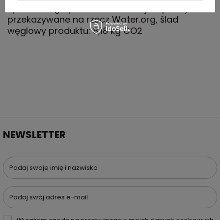
sprzedanego produktu z kolekcji Impact jest
przekazywane na rzecz Water.org, ślad
węglowy produktu: 8,18 kg CO2
NEWSLETTER
Podaj swoje imię i nazwisko
Podaj swój adres e-mail