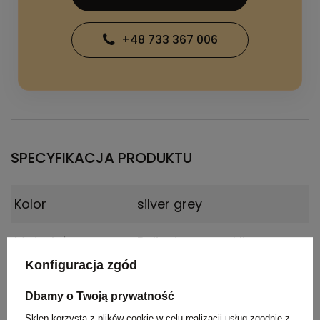
+48 733 367 006
SPECYFIKACJA PRODUKTU
Kolor
silver grey
Materiał
Poliester z recyklingu
Konfiguracja zgód
Wymiary
77 x 70 x 0,5 cm
produktu
Dbamy o Twoją prywatność
Sklep korzysta z plików cookie w celu realizacji usług zgodnie z