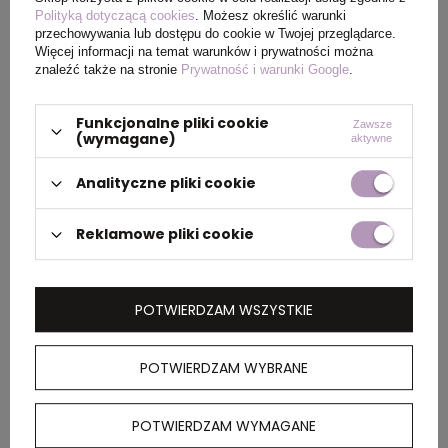
Rozmiar
XXXL
Polityką dotyczącą cookies
. Możesz określić warunki
przechowywania lub dostępu do cookie w Twojej przeglądarce.
Więcej informacji na temat warunków i prywatności można
znaleźć także na stronie
Prywatność i warunki Google
.
PAKOWANIE
Funkcjonalne pliki cookie
Zawsze
(wymagane)
aktywne
Wymiary
60 x 40 x 30 cm
Analityczne pliki cookie
kartonu
zewnętrznego
Reklamowe pliki cookie
OPIS
POTWIERDZAM WSZYSTKIE
Męski bezrękawnik, kamizelka, wykonany z
POTWIERDZAM WYBRANE
poliestru pochodzącego w 100% z recyklingu,
posiada znacznik AWARE™, który gwarantuje,
że wykorzystane materiały pochodzą z
POTWIERDZAM WYMAGANE
recyklingu, 2% wpływów z każdego