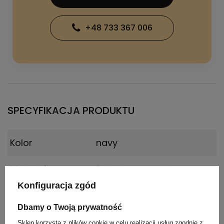
+48 733 367 006
SPECYFIKACJA PRODUKTU
Kolor
navy
Materiał
Poliester z recyklingu
Konfiguracja zgód
Wymiary
77 x 70 x 0,5 cm
produktu
Dbamy o Twoją prywatność
Sklep korzysta z plików cookie w celu realizacji usług zgodnie z