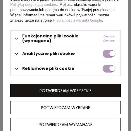
Rozmiar
XXXL
Polityką dotyczącą cookies
. Możesz określić warunki
przechowywania lub dostępu do cookie w Twojej przeglądarce.
Więcej informacji na temat warunków i prywatności można
znaleźć także na stronie
Prywatność i warunki Google
.
PAKOWANIE
Funkcjonalne pliki cookie
Zawsze
(wymagane)
aktywne
Wymiary
60 x 40 x 30 cm
Analityczne pliki cookie
kartonu
zewnętrznego
Reklamowe pliki cookie
OPIS
POTWIERDZAM WSZYSTKIE
Męski bezrękawnik, kamizelka, wykonany z
POTWIERDZAM WYBRANE
poliestru pochodzącego w 100% z recyklingu,
posiada znacznik AWARE™, który gwarantuje,
że wykorzystane materiały pochodzą z
POTWIERDZAM WYMAGANE
recyklingu, 2% wpływów z każdego