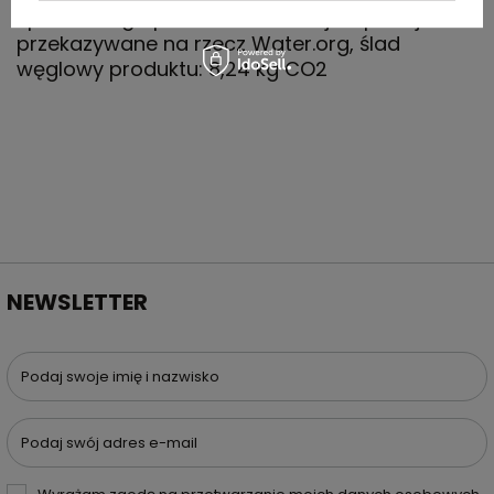
sprzedanego produktu z kolekcji Impact jest
przekazywane na rzecz Water.org, ślad
węglowy produktu: 8,24 kg CO2
NEWSLETTER
Podaj swoje imię i nazwisko
Podaj swój adres e-mail