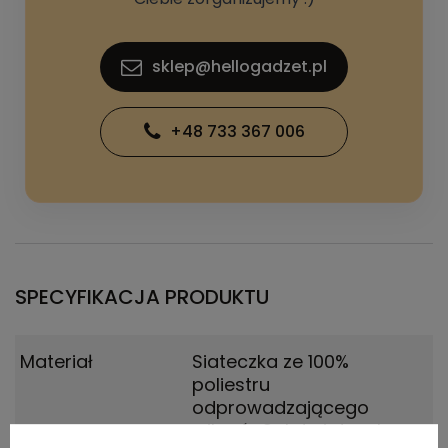
sklep@hellogadzet.pl
+48 733 367 006
SPECYFIKACJA PRODUKTU
Materiał
Siateczka ze 100%
poliestru
odprowadzającego
wilgoć.
,
Splot siateczkowy