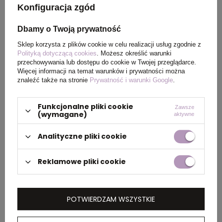
z wykończeniem cool
Konfiguracja zgód
fit100% Poliester, 145 g/m2
Dbamy o Twoją prywatność
Kolor
pomarańczowy
Sklep korzysta z plików cookie w celu realizacji usług zgodnie z
Polityką dotyczącą cookies
. Możesz określić warunki
przechowywania lub dostępu do cookie w Twojej przeglądarce.
Więcej informacji na temat warunków i prywatności można
znaleźć także na stronie
Prywatność i warunki Google
.
PAKOWANIE
Funkcjonalne pliki cookie
Zawsze
(wymagane)
aktywne
Wymiary
38 x 53 x 23 cm
,
38 x 54 x
kartonu
24 cm
Analityczne pliki cookie
zewnętrznego
Reklamowe pliki cookie
Waga
6 kg
,
8 kg
kartonu
zewnętrznego
POTWIERDZAM WSZYSTKIE